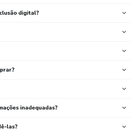
clusão digital?
mprar?
rmações inadequadas?
ê-las?