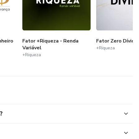
heiro
Fator +Riqueza - Renda
Fator Zero Dívida
Variável
+Riqueza
+Riqueza
?