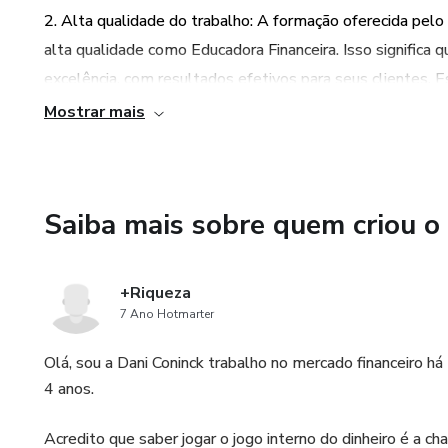
2. Alta qualidade do trabalho: A formação oferecida pelo 
alta qualidade como Educadora Financeira. Isso significa q
excelência, com resultados efetivos para seus clientes. E
se destacar no mercado e conquistar a confiança e recom
Mostrar mais
3. Oportunidade de negócio: Além de fornecer conhecime
visão empreendedora, mostrando aos usuários como tran
Saiba mais sobre quem criou o
aprender sobre gestão do negócio, marketing e outras hab
estruturar e expandir sua empresa como Educadora Financ
alcançando o sucesso financeiro.
+Riqueza
7 Ano Hotmarter
4. Reconhecimento e indicação: Ao se tornarem Educadoras
oportunidade de se tornarem empresárias reconhecidas e i
Olá, sou a Dani Coninck trabalho no mercado financeiro h
valorizado e recomendado por sua alta qualidade e resul
4 anos.
fundamentais para conquistar a confiança dos clientes e
Acredito que saber jogar o jogo interno do dinheiro é a c