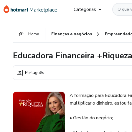
Ir
Ir
Ir
Categorias
para
para
para
o
o
o
conteúdo
pagamento
rodapé
Home
Finanças e negócios
Empreendedo
principal
Educadora Financeira +Riquez
Português
A formação para Educadora Fin
multiplicar o dinheiro, estou 
• Gestão do negócio;