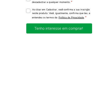
*
descadastrar a qualquer momento.
Ao clicar em Cadastrar, você confirma a sua inscrição
neste produto. Você, igualmente, confirma que leu, e
*
entendeu os termos da
Política de Privacidade
Tenho interesse em comprar!