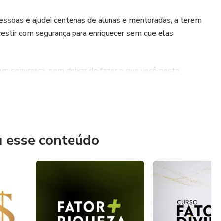
essoas e ajudei centenas de alunas e mentoradas, a terem
nvestir com segurança para enriquecer sem que elas
com segurança, sem deixar de fazer o que você gosta.
u esse conteúdo