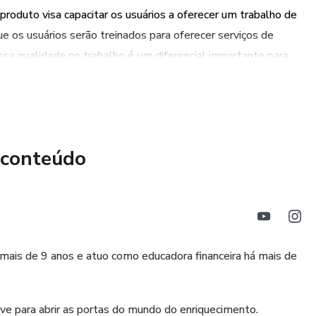
produto visa capacitar os usuários a oferecer um trabalho de
ue os usuários serão treinados para oferecer serviços de
ssa qualidade no trabalho é um diferencial importante para
endação dos clientes.
ntos técnicos e práticos, o produto também oferece uma
sformar a formação em uma oportunidade de negócio. Ao
 conteúdo
ilidades empresariais, os usuários estarão preparados para
eira, aproveitando as oportunidades de mercado e
 Financeiras através do produto, os usuários terão a
ndicadas no mercado. Isso significa que seu trabalho será
á mais de 9 anos e atuo como educadora financeira há mais de
tados efetivos. Esse reconhecimento e indicação são
 se destacar em um mercado cada vez mais competitivo.
have para abrir as portas do mundo do enriquecimento.