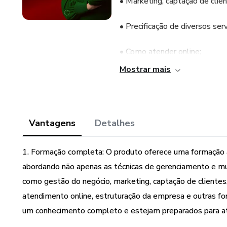
• Marketing, captação de cli
• Precificação de diversos serv
• Como atender online;
Mostrar mais
• Como estruturar a empresa;
• Outras formas de faturamen
Vantagens
Detalhes
• etc...
1. Formação completa: O produto oferece uma formação a
Enfim, tudo que gira em torno
RECONHECIDA e INDICADA por
abordando não apenas as técnicas de gerenciamento e mu
como gestão do negócio, marketing, captação de clientes,
atendimento online, estruturação da empresa e outras fo
um conhecimento completo e estejam preparados para at