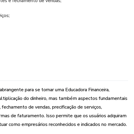
entes e fechamento de vendas;
iços;
to como Educadora Financeira;
brangente para se tornar uma Educadora Financeira,
 de ser uma Educadora Financeira que é uma empresaria
 ter um trabalho de alta qualidade.
ltiplicação do dinheiro, mas também aspectos fundamentais
 fechamento de vendas, precificação de serviços,
rmas de faturamento. Isso permite que os usuários adquiram
uar como empresários reconhecidos e indicados no mercado.