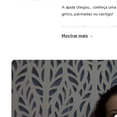
A ajuda chegou... conheça uma
gritos, palmadas ou castigo!
"Educando filhos para a vida"
Mostrar mais
1) ajudar mamães a exercere
2) auxiliar mamães na educaçã
3) oferecer ferramentas para r
desobediência, etc.)
4) preparar os filhos para os d
5) melhorar a relação familiar
Através desses pilares, terã