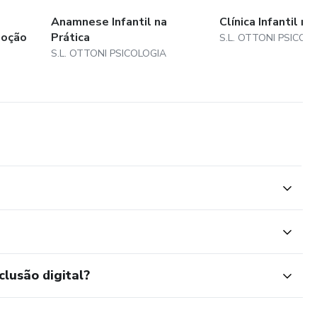
Anamnese Infantil na
Clínica Infantil na
doção
Prática
S.L. OTTONI PSICOL
S.L. OTTONI PSICOLOGIA
clusão digital?