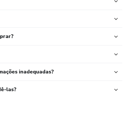
mprar?
rmações inadequadas?
ê-las?