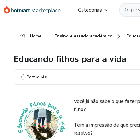
Ir
Ir
Ir
Categorias
para
para
para
o
o
o
conteúdo
pagamento
rodapé
Home
Ensino e estudo acadêmico
Educa
principal
Educando filhos para a vida
Português
Você já não sabe o que fazer
filho?
Tem a impressão de que preci
resolve?