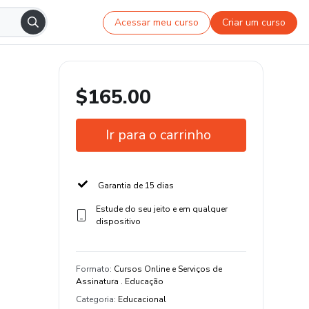
Acessar meu curso
Criar um curso
$165.00
Ir para o carrinho
Garantia de 15 dias
Estude do seu jeito e em qualquer
dispositivo
Formato
:
Cursos Online e Serviços de
Assinatura . Educação
Categoria
:
Educacional