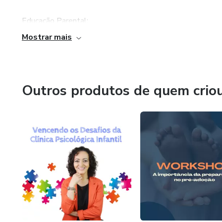
Educação Parental:
Mostrar mais
Idealizado principalmente para mamães e papais, mas pode
Coaches, Educadores). Tem como principal objetivo, orien
comportamentos, com base no respeito e afeto.
Outros produtos de quem crio