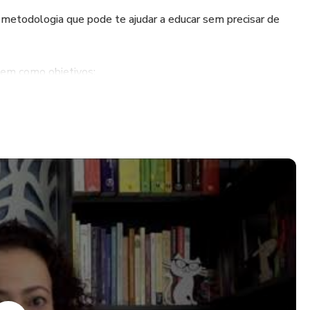
 metodologia que pode te ajudar a educar sem precisar de
 tem como objetivos:
m a maternidade com mais leveza
o dos filhos (com práticas educativas mais assertivas)
esolver problemas específicos (tais como birra,
esafios da vida
o maiores garantias de que estão formando adultos