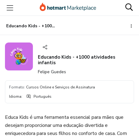
Ir
Ir
Ir
para
para
para
o
o
o
conteúdo
pagamento
rodapé
Educando Kids - +1000 atividades infantis
principal
Educando Kids - +1000 atividades
infantis
Felipe Guedes
Formato
:
Cursos Online e Serviços de Assinatura
Idioma
:
Português
Educa Kids é uma ferramenta essencial para mães que
desejam proporcionar uma educação divertida e
enriquecedora para seus filhos no conforto de casa. Com