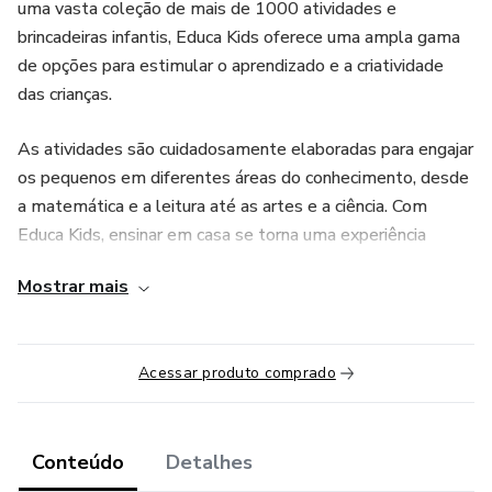
uma vasta coleção de mais de 1000 atividades e
brincadeiras infantis, Educa Kids oferece uma ampla gama
de opções para estimular o aprendizado e a criatividade
das crianças.
As atividades são cuidadosamente elaboradas para engajar
os pequenos em diferentes áreas do conhecimento, desde
a matemática e a leitura até as artes e a ciência. Com
Educa Kids, ensinar em casa se torna uma experiência
prazerosa e educativa, garantindo que as crianças aprendam
Mostrar mais
de forma lúdica e divertida.
Acessar produto comprado
Conteúdo
Detalhes