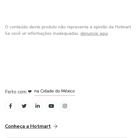
O conteúdo deste produto não representa a opinião da Hotmart.
Se você vir informações inadequadas,
denuncie aqui
em Bogotá
em Amsterdam
em Madrid
na Cidade do México
Feito com
❤
em Belo Horizonte
Conheça a Hotmart