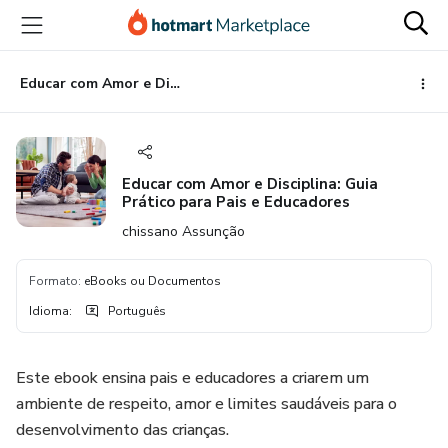
Ir
Ir
Ir
para
para
para
o
o
o
conteúdo
pagamento
rodapé
Educar com Amor e Disciplina: Guia Prático para Pais e Educadores
principal
Educar com Amor e Disciplina: Guia
Prático para Pais e Educadores
chissano Assunção
Formato
:
eBooks ou Documentos
Idioma
:
Português
Este ebook ensina pais e educadores a criarem um
ambiente de respeito, amor e limites saudáveis para o
desenvolvimento das crianças.