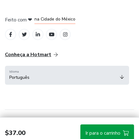
em Bogotá
em Amsterdam
em Madrid
na Cidade do México
Feito com
❤
em Belo Horizonte
Conheça a Hotmart
Idioma
Português
Central de ajuda
Termos
Privacidade
Cookies
$37.00
Ir para o carrinho