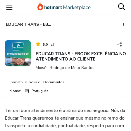
Ir
Ir
Ir
para
para
para
o
o
o
conteúdo
pagamento
rodapé
EDUCAR TRANS - EBOOK EXCELÊNCIA NO ATENDIMENTO AO CLIENTE
principal
5.0
(
2
)
EDUCAR TRANS - EBOOK EXCELÊNCIA NO
ATENDIMENTO AO CLIENTE
Moisés Rodrigo de Melo Santos
Formato
:
eBooks ou Documentos
Idioma
:
Português
Ter um bom atendimento é a alma do seu negócio. Nós da
Educar Trans queremos te ensinar que mesmo no ramo do
transporte a cordialidade, pontualidade, respeito para com