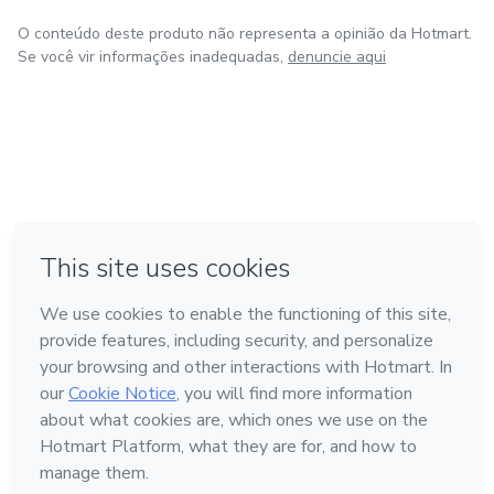
O conteúdo deste produto não representa a opinião da Hotmart.
Se você vir informações inadequadas,
denuncie aqui
em Amsterdam
em Madrid
em Bogotá
Feito com
❤
em Belo Horizonte
na Cidade do México
Conheça a Hotmart
Idioma
Português