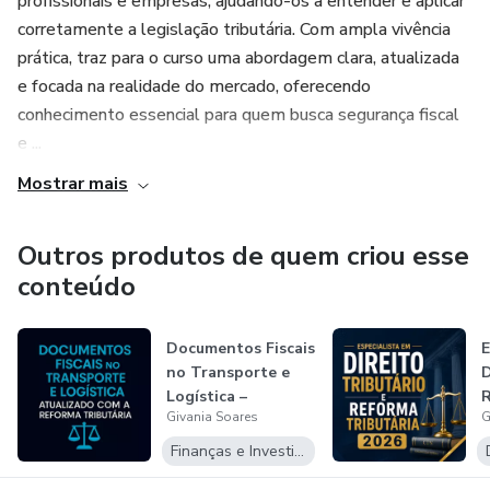
profissionais e empresas, ajudando-os a entender e aplicar
corretamente a legislação tributária. Com ampla vivência
prática, traz para o curso uma abordagem clara, atualizada
e focada na realidade do mercado, oferecendo
conhecimento essencial para quem busca segurança fiscal
e ...
Mostrar mais
Outros produtos de quem criou esse
conteúdo
Documentos Fiscais
E
no Transporte e
D
Logística –
R
Givania Soares
G
Atualizado co...
2
Finanças e Investimentos