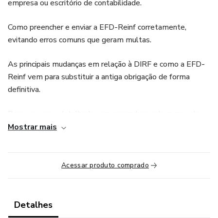
empresa ou escritório de contabilidade.
Como preencher e enviar a EFD-Reinf corretamente,
evitando erros comuns que geram multas.
As principais mudanças em relação à DIRF e como a EFD-
Reinf vem para substituir a antiga obrigação de forma
definitiva.
Passo a passo detalhado para preencher cada campo da
declaração e como enviar para o fisco sem complicação.
Mostrar mais
Dicas e estratégias para garantir que sua declaração esteja
em conformidade com as novas exigências fiscais.
Acessar produto comprado
Este curso foi desenvolvido para você que precisa estar
100% atualizado com a legislação fiscal e evitar as
Detalhes
temidas multas. Não perca tempo! Inscreva-se agora e