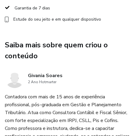
aprenda tudo sobre a EFD-Reinf 2026 de forma prática,
Garantia de 7 dias
objetiva e sem enrolação.
Estude do seu jeito e em qualquer dispositivo
Benefícios:
Acesso a conteúdo 100% atualizado.
Saiba mais sobre quem criou o
conteúdo
Conhecimento que vai garantir a conformidade fiscal da sua
empresa ou escritório.
Givania Soares
Aulas práticas e claras para facilitar o seu aprendizado.
2 Ano Hotmarter
Contadora com mais de 15 anos de experiência
profissional, pós-graduada em Gestão e Planejamento
Tributário. Atua como Consultora Contábil e Fiscal Sênior,
com forte especialização em IRPJ, CSLL, Pis e Cofins.
Como professora e instrutora, dedica-se a capacitar