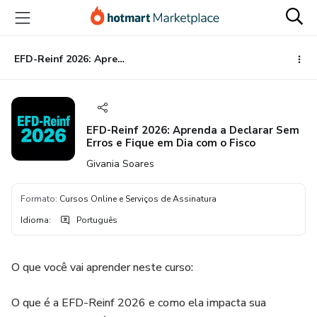
Ir
Ir
Ir
para
para
para
o
o
o
conteúdo
pagamento
rodapé
EFD-Reinf 2026: Aprenda a Declarar Sem Erros e Fique em Dia com o Fisco
principal
EFD-Reinf 2026: Aprenda a Declarar Sem
Erros e Fique em Dia com o Fisco
Givania Soares
Formato
:
Cursos Online e Serviços de Assinatura
Idioma
:
Português
O que você vai aprender neste curso:
O que é a EFD-Reinf 2026 e como ela impacta sua