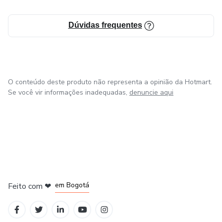
Dúvidas frequentes
O conteúdo deste produto não representa a opinião da Hotmart.
Se você vir informações inadequadas,
denuncie aqui
em Amsterdam
em Madrid
em Bogotá
Feito com
❤
em Belo Horizonte
na Cidade do México