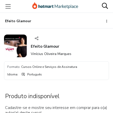
Ir
Ir
Ir
para
para
para
o
o
o
conteúdo
pagamento
rodapé
Efeito Glamour
principal
Efeito Glamour
Vinícius Oliveira Marques
Formato
:
Cursos Online e Serviços de Assinatura
Idioma
:
Português
Produto indisponível
Cadastre-se e mostre seu interesse em comprar para o(a)
autor(a) deste curso!