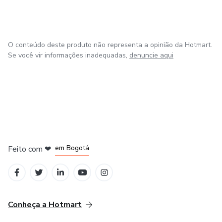
O conteúdo deste produto não representa a opinião da Hotmart.
Se você vir informações inadequadas,
denuncie aqui
em Amsterdam
em Madrid
em Bogotá
Feito com
❤
em Belo Horizonte
na Cidade do México
Conheça a Hotmart