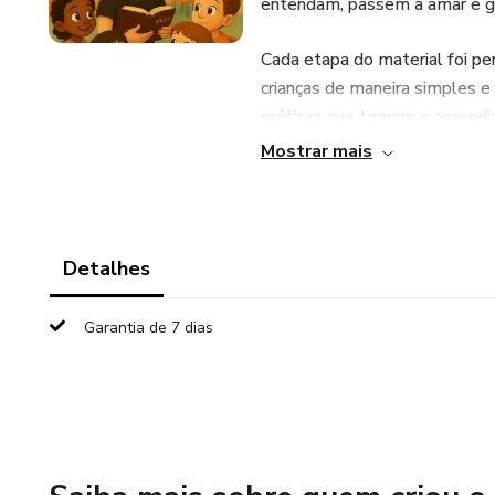
entendam, passem a amar e gu
Cada etapa do material foi pen
crianças de maneira simples e
práticas que tornam o aprendi
Mostrar mais
Mais do que um recurso didát
seja glorificado através do en
Detalhes
Garantia de 7 dias