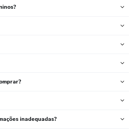
ninos?
comprar?
rmações inadequadas?