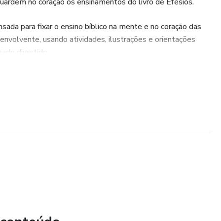
ardem no coração os ensinamentos do livro de Efésios.
sada para fixar o ensino bíblico na mente e no coração das
 envolvente, usando atividades, ilustrações e orientações
zado divertido.
ico, este ebook é uma ferramenta para que o nome de Deus
sino da Sua Palavra às novas gerações.