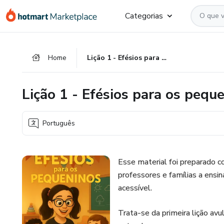
Ir
Ir
Ir
Categorias
para
para
para
o
o
o
conteúdo
pagamento
rodapé
Home
Lição 1 - Efésios para os pequeninos
principal
Lição 1 - Efésios para os pequ
Português
Esse material foi preparado com
professores e famílias a ensin
acessível.
Trata-se da primeira lição avu