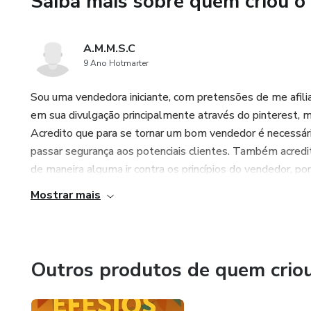
Saiba mais sobre quem criou o
A.M.M.S.C
9 Ano Hotmarter
Sou uma vendedora iniciante, com pretensões de me afili
em sua divulgação principalmente através do pinterest, 
Acredito que para se tornar um bom vendedor é necessári
passar segurança aos potenciais clientes. Também acredi
de maneira alguma ir contra os princípios do vendedor, por 
Mostrar mais
Outros produtos de quem crio