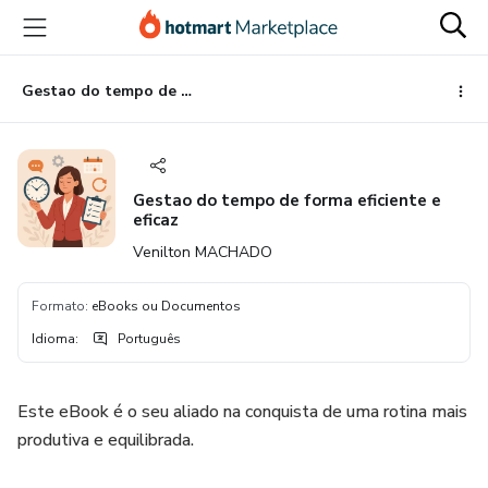
Ir
Ir
Ir
para
para
para
o
o
o
conteúdo
pagamento
rodapé
Gestao do tempo de forma eficiente e eficaz
principal
Gestao do tempo de forma eficiente e
eficaz
Venilton MACHADO
Formato
:
eBooks ou Documentos
Idioma
:
Português
Este eBook é o seu aliado na conquista de uma rotina mais
produtiva e equilibrada.