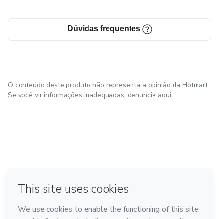
Dúvidas frequentes
O conteúdo deste produto não representa a opinião da Hotmart.
Se você vir informações inadequadas,
denuncie aqui
em Bogotá
em Amsterdam
em Madrid
na Cidade do México
Feito com
❤
em Belo Horizonte