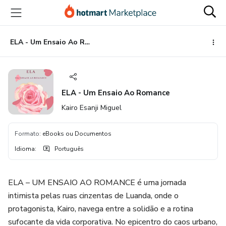
Ir
Ir
Ir
para
para
para
o
o
o
conteúdo
pagamento
rodapé
ELA - Um Ensaio Ao Romance
principal
ELA - Um Ensaio Ao Romance
Kairo Esanji Miguel
Formato
:
eBooks ou Documentos
Idioma
:
Português
ELA – UM ENSAIO AO ROMANCE é uma jornada
intimista pelas ruas cinzentas de Luanda, onde o
protagonista, Kairo, navega entre a solidão e a rotina
sufocante da vida corporativa. No epicentro do caos urbano,