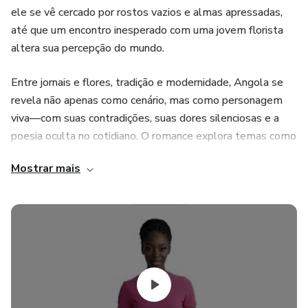
ele se vê cercado por rostos vazios e almas apressadas,
até que um encontro inesperado com uma jovem florista
altera sua percepção do mundo.
Entre jornais e flores, tradição e modernidade, Angola se
revela não apenas como cenário, mas como personagem
viva—com suas contradições, suas dores silenciosas e a
poesia oculta no cotidiano. O romance explora temas como
pertencimento, identidade e o medo de sentir,
Mostrar mais
transportando o leitor para um universo onde o amor e a
melancolia caminham lado a lado.
Com uma narrativa envolvente e carregada de reflexões
sobre o individualismo da cidade grande, ELA – UM
ENSAIO AO ROMANCE convida o leitor a mergulhar na
alma de um jovem que, sem perceber, está prestes a
desmoronar suas próprias muralhas emocionais.