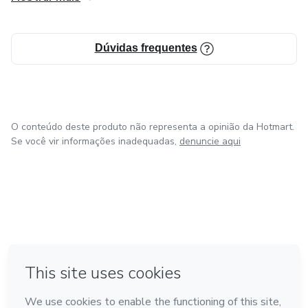
Dúvidas frequentes
O conteúdo deste produto não representa a opinião da Hotmart.
Se você vir informações inadequadas,
denuncie aqui
em Amsterdam
em Madrid
em Bogotá
Feito com
❤
em Belo Horizonte
na Cidade do México