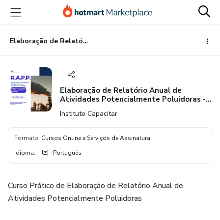
Ir
Ir
Ir
para
para
para
o
o
o
conteúdo
pagamento
rodapé
Elaboração de Relatório Anual de Atividades Potencialmente Poluidoras - RAPP/IBAMA
principal
Elaboração de Relatório Anual de
Atividades Potencialmente Poluidoras -
RAPP/IBAMA
Instituto Capacitar
Formato
:
Cursos Online e Serviços de Assinatura
Idioma
:
Português
Curso Prático de Elaboração de Relatório Anual de
Atividades Potencialmente Poluidoras