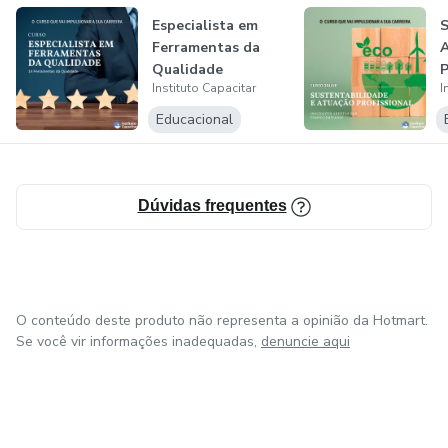
trajetória.
Especialista em
S
Ferramentas da
Nossos valores estão ligados à educação com excelência,
Qualidade
P
aprendizado na PRÁTICA e competitividade profissional,
Instituto Capacitar
I
oferecendo o que o mercado espera de profissionais.
Educacional
Nosso conteúdo visa o aprimoramento profissional e
evolução pessoal.
Dúvidas frequentes
O conteúdo deste produto não representa a opinião da Hotmart.
Se você vir informações inadequadas,
denuncie aqui