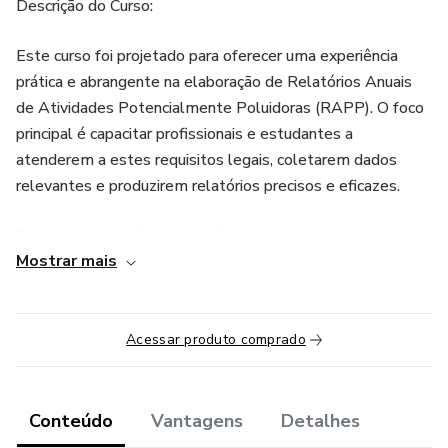
Descrição do Curso:
Este curso foi projetado para oferecer uma experiência
prática e abrangente na elaboração de Relatórios Anuais
de Atividades Potencialmente Poluidoras (RAPP). O foco
principal é capacitar profissionais e estudantes a
atenderem a estes requisitos legais, coletarem dados
relevantes e produzirem relatórios precisos e eficazes.
O curso os tornará aptos a oferecerem este serviço ao
Mostrar mais
mercado.
Além do RAPP, também veremos tutoriais para outros
relatórios estaduais como o SINIR / INRS - Inventário
Acessar produto comprado
Nacional de Resíduos Sólidos do INEA.
Conteúdo
Vantagens
Detalhes