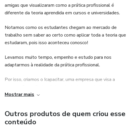
amigas que visualizaram como a prática profissional é
diferente da teoria aprendida em cursos e universidades.
Notamos como os estudantes chegam ao mercado de
trabalho sem saber ao certo como aplicar toda a teoria que
estudaram, pois isso aconteceu conosco!
Levamos muito tempo, empenho e estudo para nos
adaptarmos à realidade da prática profissional.
Por isso, criamos o Icapacitar, uma empresa que visa a
preparação profissional de estudantes e trabalhadores
Mostrar mais
para inserção e/ou maior valorização no mercado de
trabalho.
Outros produtos de quem criou esse
Através do Icapacitar, transmitimos toda nossa experiência
conteúdo
profissional e conhecimento que acumulamos em nossa