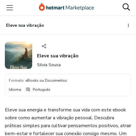
Ir
Ir
Ir
para
para
para
o
o
o
conteúdo
pagamento
rodapé
Eleve sua vibração
principal
Eleve sua vibração
Silvia Sousa
Formato
:
eBooks ou Documentos
Idioma
:
Português
Eleve sua energia e transforme sua vida com este ebook
sobre como aumentar a vibração pessoal. Descubra
práticas simples para cultivar pensamentos positivos, atrair
bem-estar e fortalecer sua conexão consigo mesmo. Um