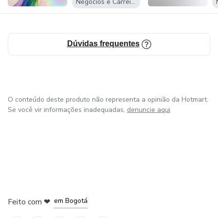
Negócios e Carreira
Dúvidas frequentes
O conteúdo deste produto não representa a opinião da Hotmart.
Se você vir informações inadequadas,
denuncie aqui
em Amsterdam
em Madrid
em Bogotá
Feito com
❤
em Belo Horizonte
na Cidade do México