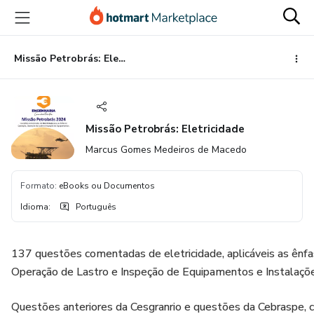
Ir
Ir
Ir
para
para
para
o
o
o
conteúdo
pagamento
rodapé
Missão Petrobrás: Eletricidade
principal
Missão Petrobrás: Eletricidade
Marcus Gomes Medeiros de Macedo
Formato
:
eBooks ou Documentos
Idioma
:
Português
137 questões comentadas de eletricidade, aplicáveis as ênf
Operação de Lastro e Inspeção de Equipamentos e Instalaçõ
Questões anteriores da Cesgranrio e questões da Cebraspe, 