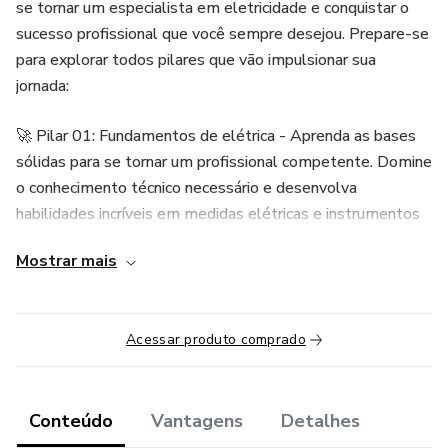
se tornar um especialista em eletricidade e conquistar o
sucesso profissional que você sempre desejou. Prepare-se
para explorar todos pilares que vão impulsionar sua
jornada:
🚀 Pilar 01: Fundamentos de elétrica - Aprenda as bases
sólidas para se tornar um profissional competente. Domine
o conhecimento técnico necessário e desenvolva
habilidades incríveis em medidas elétricas e instrumentos
de precisão. Desperte a confiança e a expertise que farão
Mostrar mais
de você um especialista na área. Mesmo que você não
saiba absolutamente nada de elétrica, aqui você irá obter o
conhecimento necessário para progredir na área da elétrica
Acessar produto comprado
e competir com os melhores profissionais.
📚 Pilar 02: Leitura e interpretação de projetos elétricos -
Torne-se um mestre em decifrar os segredos dos projetos
Conteúdo
Vantagens
Detalhes
elétricos. Conheça todas as simbologias e dispositivos