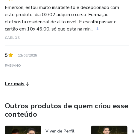
Emerson, estou muito insatisfeito e decepcionado com
este produto, dia 03/02 adquiri o curso: Formação
eletricista residencial de alto nível. E escolhi passar o
cartão em 10x 46,00, só que esta na min...
CARLOS
5
12/03/2025
FABIANO
Ler mais
Outros produtos de quem criou esse
conteúdo
Viver de Perfil
I