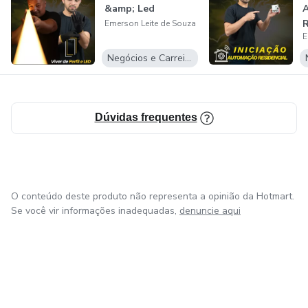
&amp; Led
R
Emerson Leite de Souza
E
Negócios e Carreira
Dúvidas frequentes
O conteúdo deste produto não representa a opinião da Hotmart.
Se você vir informações inadequadas,
denuncie aqui