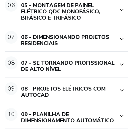
Surpreenda seus clientes ao oferecer projetos profissionais
06
05 - MONTAGEM DE PAINEL
ELÉTRICO QDC MONOFÁSICO,
personalizados. Torne-se referência e conquiste a
BIFÁSICO E TRIFÁSICO
valorização que você merece.
📣 Pilar 05: Marketing - Eletricistas bem-sucedidos
07
06 - DIMENSIONANDO PROJETOS
também são mestres em se promover e conquistar
RESIDENCIAIS
clientes.
08
07 - SE TORNANDO PROFISSIONAL
DE ALTO NÍVEL
09
08 - PROJETOS ELÉTRICOS COM
AUTOCAD
10
09 - PLANILHA DE
DIMENSIONAMENTO AUTOMÁTICO