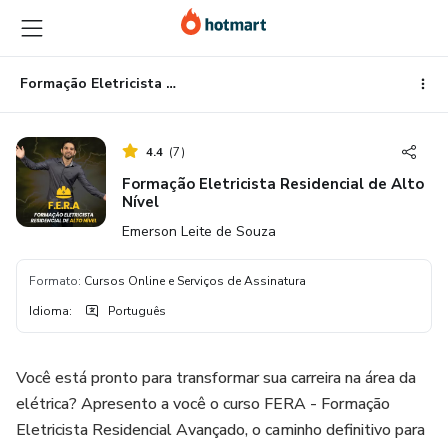
Ir
Ir
Ir
para
para
para
o
o
o
conteúdo
pagamento
rodapé
Formação Eletricista Residencial de Alto Nível
principal
4.4
(
7
)
Formação Eletricista Residencial de Alto
Nível
Emerson Leite de Souza
Formato
:
Cursos Online e Serviços de Assinatura
Idioma
:
Português
Você está pronto para transformar sua carreira na área da
elétrica? Apresento a você o curso FERA - Formação
Eletricista Residencial Avançado, o caminho definitivo para