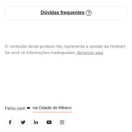
Dúvidas frequentes
O conteúdo deste produto não representa a opinião da Hotmart.
Se você vir informações inadequadas,
denuncie aqui
em Bogotá
em Amsterdam
em Madrid
na Cidade do México
Feito com
❤
em Belo Horizonte