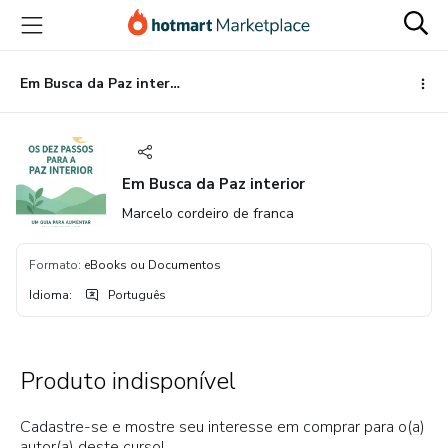
Ir
Ir
Ir
para
para
para
o
o
o
conteúdo
pagamento
rodapé
Em Busca da Paz interior
principal
Em Busca da Paz interior
Marcelo cordeiro de franca
Formato
:
eBooks ou Documentos
Idioma
:
Português
Produto indisponível
Cadastre-se e mostre seu interesse em comprar para o(a)
autor(a) deste curso!