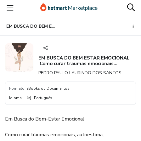
Ir
Ir
Ir
para
para
para
o
o
o
conteúdo
pagamento
rodapé
EM BUSCA DO BEM ESTAR EMOCIONAL ;Como curar traumas emocionais ,Autoestima ,encontrar Auto conhecimento profundo e paz interior.
principal
EM BUSCA DO BEM ESTAR EMOCIONAL
;Como curar traumas emocionais
,Autoestima ,encontrar Auto
PEDRO PAULO LAURINDO DOS SANTOS
conhecimento profundo e paz interior.
Formato
:
eBooks ou Documentos
Idioma
:
Português
Em Busca do Bem-Estar Emocional
Como curar traumas emocionais, autoestima,