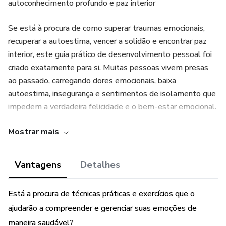
autoconhecimento profundo e paz interior
Se está à procura de como superar traumas emocionais,
recuperar a autoestima, vencer a solidão e encontrar paz
interior, este guia prático de desenvolvimento pessoal foi
criado exatamente para si. Muitas pessoas vivem presas
ao passado, carregando dores emocionais, baixa
autoestima, insegurança e sentimentos de isolamento que
impedem a verdadeira felicidade e o bem-estar emocional.
Mostrar mais
Este ebook de cura emocional e transformação pessoal
apresenta estratégias simples e eficazes para quem
deseja superar traumas do passado, fortalecer o amor-
Vantagens
Detalhes
próprio, desenvolver um autoconhecimento profundo e
construir relações positivas e saudáveis. Aqui vai encontrar
Está a procura de técnicas práticas e exercícios que o
métodos comprovados de crescimento pessoal,
ajudarão a compreender e gerenciar suas emoções de
inteligência emocional, equilíbrio mental e
maneira saudável?
desenvolvimento da autoestima, ajudando-o a criar uma