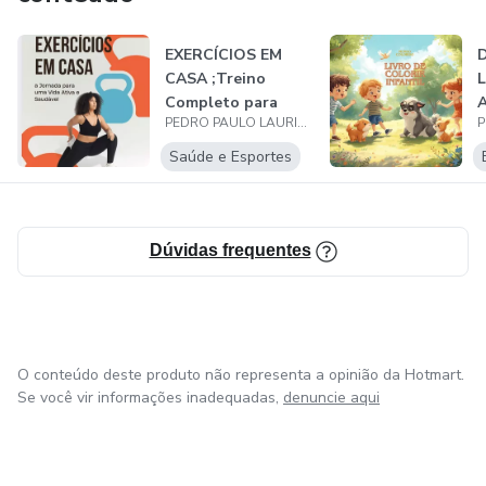
Prepare-se para iniciar agora uma jornada de cura
EXERCÍCIOS EM
emocional, autodescoberta e transformação pessoal,
CASA ;Treino
L
conquistando o bem-estar emocional que tanto merece.
Completo para
A
Compre o seu produto digital e comece hoje mesmo a sua
PEDRO PAULO LAURINDO DOS SANTOS
Emagrecer Rápido,
)
transformação!
P...
Saúde e Esportes
Dúvidas frequentes
O conteúdo deste produto não representa a opinião da Hotmart.
Se você vir informações inadequadas,
denuncie aqui