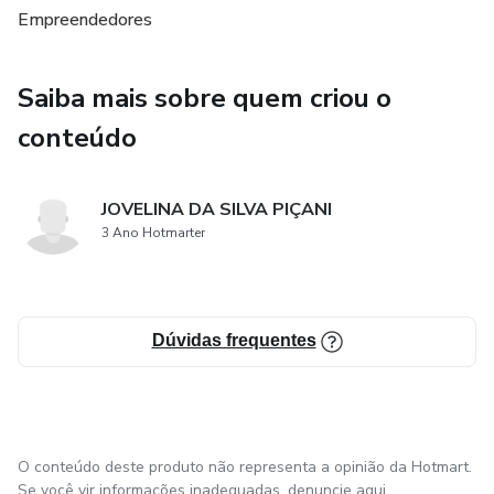
sentindo, planejando e agindo.
Empreendedores
O amor de Deus, a si e ao próximo nos faz crescer em
Saiba mais sobre quem criou o
consciência, transforma atitudes, valores e colhemos
riqueza, abundância e prosperidade.
conteúdo
Depois de ler este livro, não o guarde, passe para alguém
JOVELINA DA SILVA PIÇANI
que você ama e desperte nele o amor, atitude e a fé.
3 Ano Hotmarter
Seja humilde! Isso lhe trará felicidade, por ter colaborado
com a evolução.
Dúvidas frequentes
O conteúdo deste produto não representa a opinião da Hotmart.
Se você vir informações inadequadas,
denuncie aqui