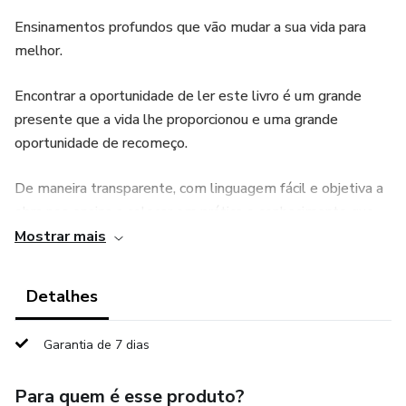
Ensinamentos profundos que vão mudar a sua vida para
melhor.
Encontrar a oportunidade de ler este livro é um grande
presente que a vida lhe proporcionou e uma grande
oportunidade de recomeço.
De maneira transparente, com linguagem fácil e objetiva a
obra nos ensina a colocar em prática o conhecimento que
temos, mas que antes da leitura, não tínhamos percebido
Mostrar mais
nem tido a necessidade de agir.
Detalhes
Com essa leitura, você será motivado a conhecer a si
próprio.
Garantia de 7 dias
Olhar para dentro de si e ver a pessoa maravilhosa, forte,
Para quem é esse produto?
corajosa, que tudo pode crendo, criando no pensamento,