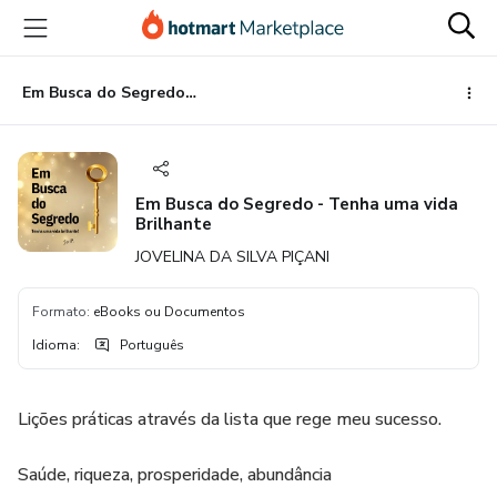
Ir
Ir
Ir
para
para
para
o
o
o
conteúdo
pagamento
rodapé
Em Busca do Segredo - Tenha uma vida Brilhante
principal
Em Busca do Segredo - Tenha uma vida
Brilhante
JOVELINA DA SILVA PIÇANI
Formato
:
eBooks ou Documentos
Idioma
:
Português
Lições práticas através da lista que rege meu sucesso.
Saúde, riqueza, prosperidade, abundância