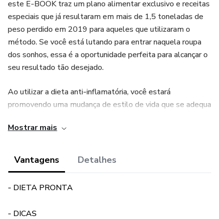
este E-BOOK traz um plano alimentar exclusivo e receitas
especiais que já resultaram em mais de 1,5 toneladas de
peso perdido em 2019 para aqueles que utilizaram o
método. Se você está lutando para entrar naquela roupa
dos sonhos, essa é a oportunidade perfeita para alcançar o
seu resultado tão desejado.
Ao utilizar a dieta anti-inflamatória, você estará
promovendo uma mudança de estilo de vida que se adequa
às suas necessidades individuais, pois cada pessoa é única e
Mostrar mais
terá resultados particulares. Vale ressaltar que este E-
BOOK não substitui a consulta com um profissional
nutricionista, mas pode ser um grande aliado no seu
Vantagens
Detalhes
processo de emagrecimento.
- DIETA PRONTA
Não perca a chance de experimentar essa estratégia que
tem feito sucesso entre aqueles que buscam emagrecer
- DICAS
de forma saudável e duradoura. Aproveite a oportunidade,