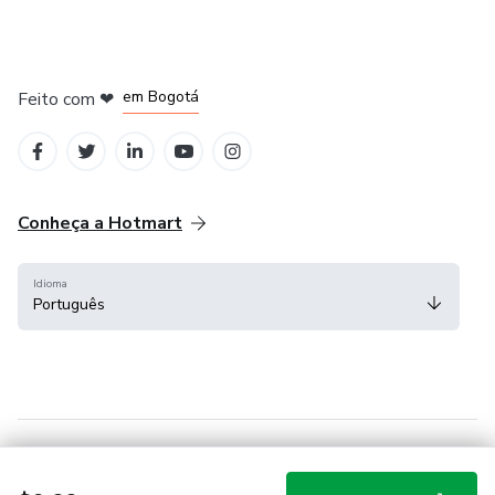
em Amsterdam
em Madrid
em Bogotá
Feito com
❤
em Belo Horizonte
na Cidade do México
Conheça a Hotmart
Idioma
Português
Central de ajuda
Termos
Privacidade
Cookies