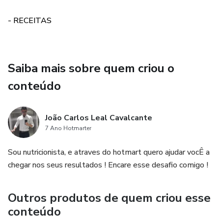
pois estará disponível por tempo limitado. Chegou a hora
- RECEITAS
de conquistar o corpo que você sempre sonhou, utilizando a
dieta anti-inflamatória e alcançando resultados reais.
Emagrecer nunca foi tão prazeroso e eficiente!
Saiba mais sobre quem criou o
conteúdo
João Carlos Leal Cavalcante
7 Ano Hotmarter
Sou nutricionista, e atraves do hotmart quero ajudar vocÊ a
chegar nos seus resultados ! Encare esse desafio comigo !
Outros produtos de quem criou esse
conteúdo