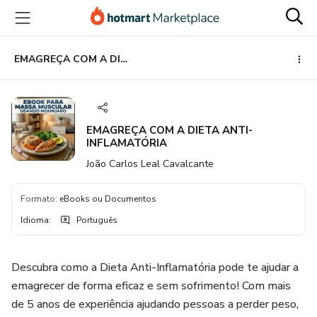
Ir
Ir
Ir
para
para
para
o
o
o
conteúdo
pagamento
rodapé
EMAGREÇA COM A DIETA ANTI-INFLAMATÓRIA
principal
EMAGREÇA COM A DIETA ANTI-
INFLAMATÓRIA
João Carlos Leal Cavalcante
Formato
:
eBooks ou Documentos
Idioma
:
Português
Descubra como a Dieta Anti-Inflamatória pode te ajudar a
emagrecer de forma eficaz e sem sofrimento! Com mais
de 5 anos de experiência ajudando pessoas a perder peso,