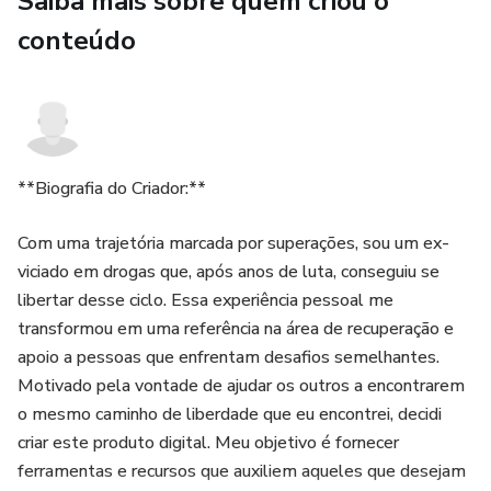
Saiba mais sobre quem criou o
Como evitar o efeito sanfona e manter os resultados a
conteúdo
longo prazo
Com uma linguagem acessível e foco em mudanças reais e
sustentáveis, este livro é o seu aliado na jornada rumo a
um estilo de vida mais leve, saudável e feliz.
**Biografia do Criador:**
Descubra como emagrecer sem sofrimento, com equilíbrio
Com uma trajetória marcada por superações, sou um ex-
e simplicidade. Comece hoje mesmo!
viciado em drogas que, após anos de luta, conseguiu se
libertar desse ciclo. Essa experiência pessoal me
transformou em uma referência na área de recuperação e
apoio a pessoas que enfrentam desafios semelhantes.
Motivado pela vontade de ajudar os outros a encontrarem
o mesmo caminho de liberdade que eu encontrei, decidi
criar este produto digital. Meu objetivo é fornecer
ferramentas e recursos que auxiliem aqueles que desejam