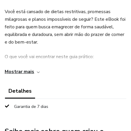
Você está cansado de dietas restritivas, promessas
milagrosas e planos impossíveis de seguir? Este eBook foi
feito para quem busca emagrecer de forma saudável,
equilibrada e duradoura, sem abrir mão do prazer de comer
e do bem-estar.
O que você vai encontrar neste guia prático:
Estratégias simples e eficazes para perder peso com
Mostrar mais
saúde
Detalhes
Dicas de alimentação equilibrada e prazerosa
Garantia de 7 dias
Orientações para criar uma rotina de exercícios adaptável
Técnicas de motivação e controle emocional