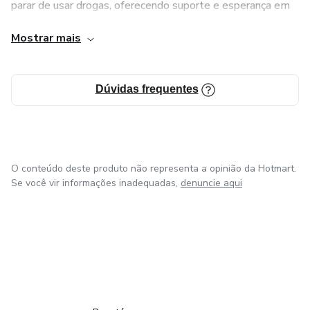
parar de usar drogas, oferecendo suporte e esperança em
cada passo dessa jornada. Juntos, podemos superar
Mostrar mais
obstáculos e construir um futuro melhor.
Dúvidas frequentes
O conteúdo deste produto não representa a opinião da Hotmart.
Se você vir informações inadequadas,
denuncie aqui
em Amsterdam
em Madrid