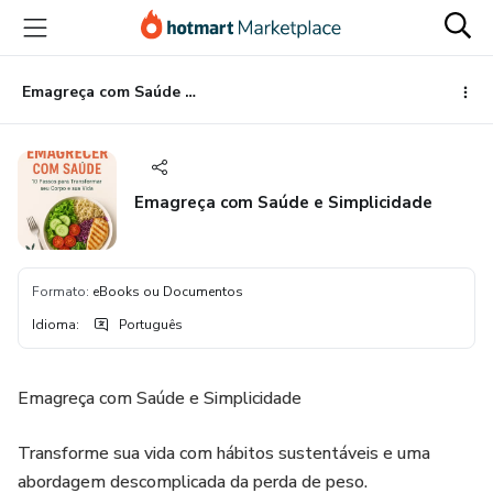
Ir
Ir
Ir
para
para
para
o
o
o
conteúdo
pagamento
rodapé
Emagreça com Saúde e Simplicidade
principal
Emagreça com Saúde e Simplicidade
Formato
:
eBooks ou Documentos
Idioma
:
Português
Emagreça com Saúde e Simplicidade
Transforme sua vida com hábitos sustentáveis e uma
abordagem descomplicada da perda de peso.