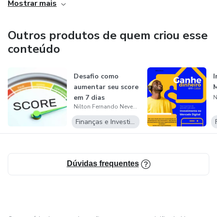
Mostrar mais
Outros produtos de quem criou esse
conteúdo
Desafio como
I
aumentar seu score
M
em 7 dias
Nilton Fernando Neves Pinto
Finanças e Investimentos
Dúvidas frequentes