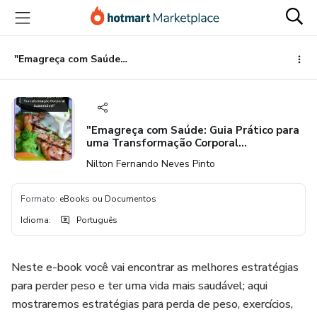
Ir
Ir
Ir
para
para
para
o
o
o
conteúdo
pagamento
rodapé
"Emagreça com Saúde: Guia Prático para uma Transformação Corporal Sustentável"
principal
"Emagreça com Saúde: Guia Prático para
uma Transformação Corporal
Sustentável"
Nilton Fernando Neves Pinto
Formato
:
eBooks ou Documentos
Idioma
:
Português
Neste e-book você vai encontrar as melhores estratégias
para perder peso e ter uma vida mais saudável; aqui
mostraremos estratégias para perda de peso, exercícios,