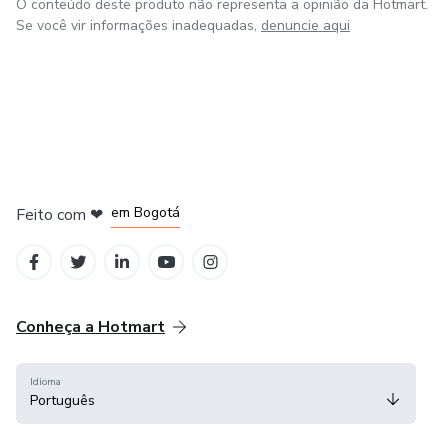
O conteúdo deste produto não representa a opinião da Hotmart.
Se você vir informações inadequadas,
denuncie aqui
em Amsterdam
em Madrid
em Bogotá
Feito com
❤
em Belo Horizonte
na Cidade do México
Conheça a Hotmart
Idioma
Português