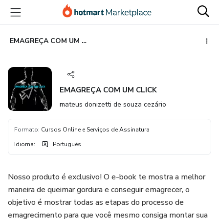
Ir
Ir
Ir
para
para
para
o
o
o
conteúdo
pagamento
rodapé
EMAGREÇA COM UM CLICK
principal
EMAGREÇA COM UM CLICK
mateus donizetti de souza cezário
Formato
:
Cursos Online e Serviços de Assinatura
Idioma
:
Português
Nosso produto é exclusivo! O e-book te mostra a melhor
maneira de queimar gordura e conseguir emagrecer, o
objetivo é mostrar todas as etapas do processo de
emagrecimento para que você mesmo consiga montar sua