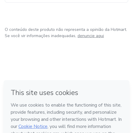
O conteúdo deste produto não representa a opinião da Hotmart.
Se você vir informações inadequadas,
denuncie aqui
em Bogotá
em Amsterdam
em Madrid
na Cidade do México
Feito com
❤
em Belo Horizonte
Conheça a Hotmart