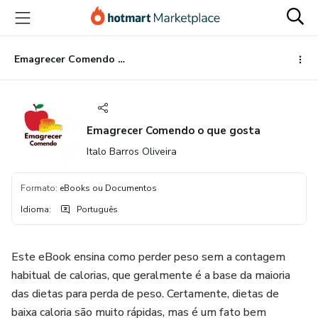
Ir
Ir
Ir
para
para
para
o
o
o
conteúdo
pagamento
rodapé
Emagrecer Comendo o que gosta
principal
Emagrecer Comendo o que gosta
Italo Barros Oliveira
Formato
:
eBooks ou Documentos
Idioma
:
Português
Este eBook ensina como perder peso sem a contagem
habitual de calorias, que geralmente é a base da maioria
das dietas para perda de peso. Certamente, dietas de
baixa caloria são muito rápidas, mas é um fato bem