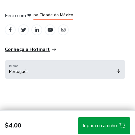
em Bogotá
em Amsterdam
em Madrid
na Cidade do México
Feito com
❤
em Belo Horizonte
Conheça a Hotmart
Idioma
Português
Central de ajuda
Termos
Privacidade
Cookies
$4.00
Ir para o carrinho
Hotmart — 2011-2026 © Todos os direitos reservados.