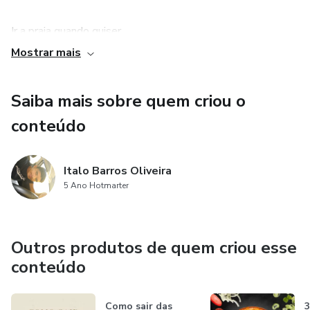
Ir a praia quando quiser
Mostrar mais
E vários outros benefícios
Saiba mais sobre quem criou o
conteúdo
Italo Barros Oliveira
5 Ano Hotmarter
Outros produtos de quem criou esse
conteúdo
Como sair das
3