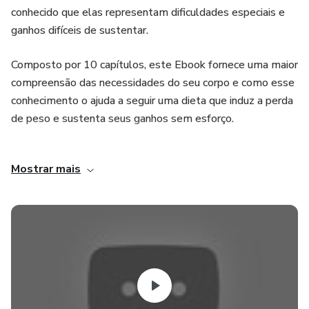
conhecido que elas representam dificuldades especiais e
ganhos difíceis de sustentar.
Composto por 10 capítulos, este Ebook fornece uma maior
compreensão das necessidades do seu corpo e como esse
conhecimento o ajuda a seguir uma dieta que induz a perda
de peso e sustenta seus ganhos sem esforço.
A perda de peso deve resultar em você mais saudável, e
Mostrar mais
não apenas mais magro. Existem vários métodos que
tentam fazer você acreditar que pode resolver seus
problemas de peso com facilidade e rapidez.
Existem pílulas dietéticas milagrosas e dietas que
reduzem drasticamente sua caloria e seus níveis gerais de
consumo de alimentos, prometendo uma rápida redução de
peso, que no final o deixa lutando com tremendas