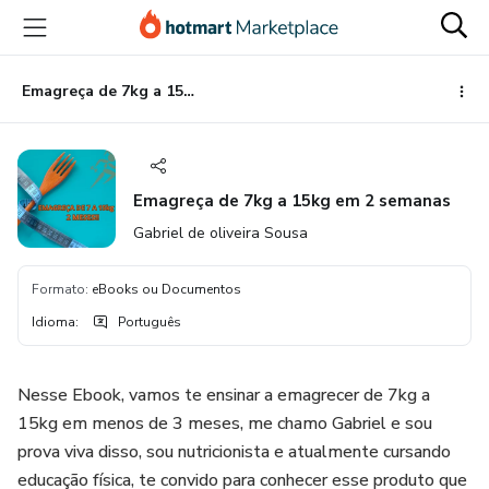
Ir
Ir
Ir
para
para
para
o
o
o
conteúdo
pagamento
rodapé
Emagreça de 7kg a 15kg em 2 semanas
principal
Emagreça de 7kg a 15kg em 2 semanas
Gabriel de oliveira Sousa
Formato
:
eBooks ou Documentos
Idioma
:
Português
Nesse Ebook, vamos te ensinar a emagrecer de 7kg a
15kg em menos de 3 meses, me chamo Gabriel e sou
prova viva disso, sou nutricionista e atualmente cursando
educação física, te convido para conhecer esse produto que