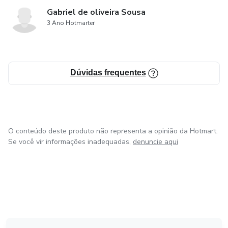
Gabriel de oliveira Sousa
3 Ano Hotmarter
Dúvidas frequentes
O conteúdo deste produto não representa a opinião da Hotmart.
Se você vir informações inadequadas,
denuncie aqui
em Amsterdam
em Madrid