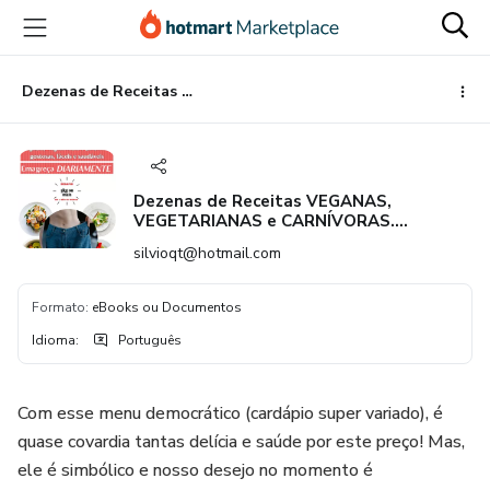
Ir
Ir
Ir
para
para
para
o
o
o
conteúdo
pagamento
rodapé
Dezenas de Receitas VEGANAS, VEGETARIANAS e CARNÍVORAS. Emagreça DIARIAMENTE: DESAFIO -5KG ou + em 1 mês ou antes. Gostosas, fáceis e saudáveis!
principal
Dezenas de Receitas VEGANAS,
VEGETARIANAS e CARNÍVORAS.
Emagreça DIARIAMENTE: DESAFIO -5KG
silvioqt@hotmail.com
ou + em 1 mês ou antes. Gostosas, fáceis
e saudáveis!
Formato
:
eBooks ou Documentos
Idioma
:
Português
Com esse menu democrático (cardápio super variado), é
quase covardia tantas delícia e saúde por este preço! Mas,
ele é simbólico e nosso desejo no momento é