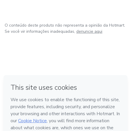
O conteúdo deste produto não representa a opinião da Hotmart.
Se você vir informações inadequadas,
denuncie aqui
em Amsterdam
em Madrid
em Bogotá
Feito com
❤
em Belo Horizonte
na Cidade do México
Conheça a Hotmart