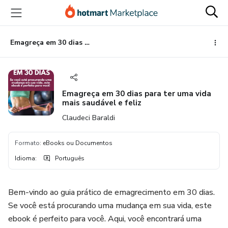
Ir
Ir
Ir
para
para
para
o
o
o
conteúdo
pagamento
rodapé
Emagreça em 30 dias para ter uma vida mais saudável e feliz
principal
Emagreça em 30 dias para ter uma vida
mais saudável e feliz
Claudeci Baraldi
Formato
:
eBooks ou Documentos
Idioma
:
Português
Bem-vindo ao guia prático de emagrecimento em 30 dias.
Se você está procurando uma mudança em sua vida, este
ebook é perfeito para você. Aqui, você encontrará uma