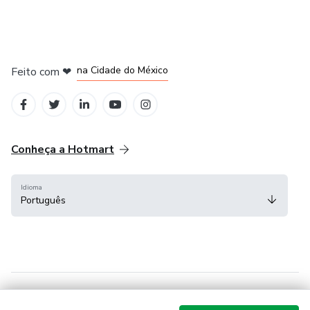
em Bogotá
em Amsterdam
em Madrid
na Cidade do México
Feito com
❤
em Belo Horizonte
Conheça a Hotmart
Idioma
Português