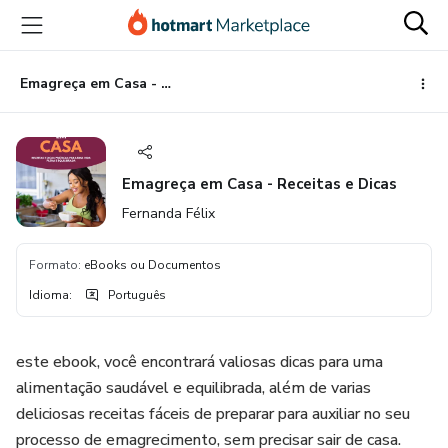
Ir
Ir
Ir
para
para
para
o
o
o
conteúdo
pagamento
rodapé
Emagreça em Casa - Receitas e Dicas
principal
Emagreça em Casa - Receitas e Dicas
Fernanda Félix
Formato
:
eBooks ou Documentos
Idioma
:
Português
este ebook, você encontrará valiosas dicas para uma
alimentação saudável e equilibrada, além de varias
deliciosas receitas fáceis de preparar para auxiliar no seu
processo de emagrecimento, sem precisar sair de casa.