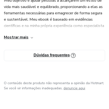
Meu objetivo é ajudar pessoas a alcançarem um estilo de
vida mais saudável e equilibrado, proporcionando a elas as
ferramentas necessárias para emagrecer de forma segura
e sustentável. Meu ebook é baseado em evidências
científicas e na minha própria experiência como especialista
em saúde, garantindo assim que todas as informações
Mostrar mais
compartilhadas sejam precisas e confiáveis.
Dúvidas frequentes
O conteúdo deste produto não representa a opinião da Hotmart.
Se você vir informações inadequadas,
denuncie aqui