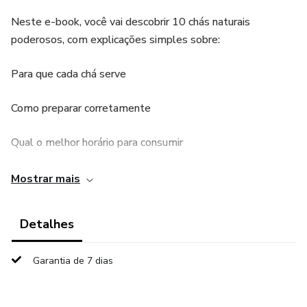
Neste e-book, você vai descobrir 10 chás naturais
poderosos, com explicações simples sobre:
Para que cada chá serve
Como preparar corretamente
Qual o melhor horário para consumir
Ideal para quem busca: ✔️ Menos retenção de líquidos
Mostrar mais
✔️ Mais bem-estar no dia a dia
Detalhes
✔️ Um estilo de vida mais saudável, sem dietas radicais
Garantia de 7 dias
Tudo isso com ingredientes acessíveis e receitas fáceis de
fazer em casa.