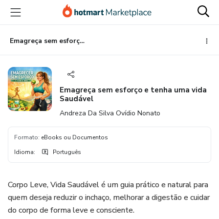
Ir
Ir
Ir
para
para
para
o
o
o
conteúdo
pagamento
rodapé
Emagreça sem esforço e tenha uma vida Saudável
principal
Emagreça sem esforço e tenha uma vida
Saudável
Andreza Da Silva Ovídio Nonato
Formato
:
eBooks ou Documentos
Idioma
:
Português
Corpo Leve, Vida Saudável é um guia prático e natural para
quem deseja reduzir o inchaço, melhorar a digestão e cuidar
do corpo de forma leve e consciente.