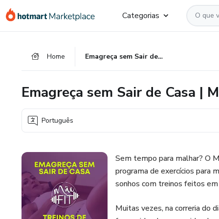
Ir
Ir
Ir
Categorias
para
para
para
o
o
o
conteúdo
pagamento
rodapé
Home
Emagreça sem Sair de Casa | Método Mãe Fit
principal
Emagreça sem Sair de Casa | M
Português
Sem tempo para malhar? O Mé
programa de exercícios para m
sonhos com treinos feitos em
Muitas vezes, na correria do di