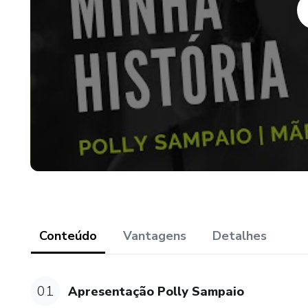
#Treino 3: Pernas e Bumbum
E mais: 4 e-books que vão te
AGORA É A SUA VEZ DE T
Atenção: Consulte o seu médic
qualquer programa de exercício
suplemento ou substituição de
amamentando.
Conteúdo
Vantagens
Detalhes
01
Apresentação Polly Sampaio