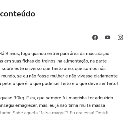
 conteúdo
 Há 9 anos, logo quando entrei para área da musculação
em suas fichas de treinos, na alimentação, na parte
is sobre este universo que tanto amo, que somos nós,
o mundo, se eu não fosse mulher e não vivesse diariamente
 pele o que é, o que pode ser feito e o que deve ser feito!
quase 30kg. E eu, que sempre fui magrinha ter adquirido
onsegui emagrecer, mas, eu já não tinha muita massa
ador. Sabe aquela “falsa magra’’? Eu era essa! Decidi
stica onde ali começou o meu desastre.