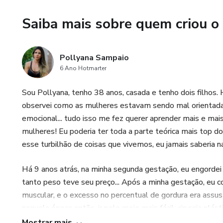
Saiba mais sobre quem criou o
Pollyana Sampaio
6 Ano Hotmarter
Sou Pollyana, tenho 38 anos, casada e tenho dois filhos.
observei como as mulheres estavam sendo mal orientadas 
emocional... tudo isso me fez querer aprender mais e ma
mulheres! Eu poderia ter toda a parte teórica mais top d
esse turbilhão de coisas que vivemos, eu jamais saberia na
Há 9 anos atrás, na minha segunda gestação, eu engordei 
tanto peso teve seu preço... Após a minha gestação, eu c
muscular, e o excesso no percentual de gordura era assust
naquela época então, ir pelo meio mais fácil, cirurgia plá
Mostrar mais