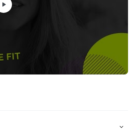
 ajudar a manter uma alimentação saudável!
ER A VIDA TRANSFORMADA!
o e siga todas as instruções de segurança antes de iniciar
, plano nutricional ou utilizar qualquer produto de
 refeições, especialmente se você estiver grávida ou