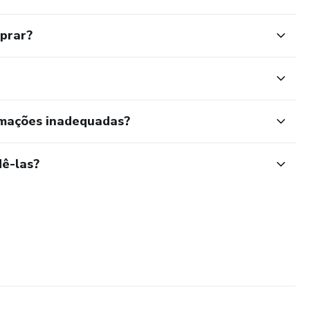
mprar?
rmações inadequadas?
ê-las?