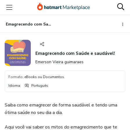
Ir
Ir
Ir
para
para
para
o
o
o
conteúdo
pagamento
rodapé
Emagrecendo com Saúde e saudável!
principal
Emagrecendo com Saúde e saudável!
Emerson Vieira guimaraes
Formato
:
eBooks ou Documentos
Idioma
:
Português
Saiba como emagrecer de forma saudável e tendo uma
ótima saúde no seu dia a dia.
Aqui você vai saber os mitos do emagrecimento que te