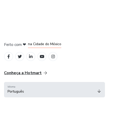
em Bogotá
em Amsterdam
em Madrid
na Cidade do México
Feito com
❤
em Belo Horizonte
Conheça a Hotmart
Idioma
Português