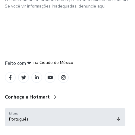
Se você vir informações inadequadas,
denuncie aqui
em Bogotá
em Amsterdam
em Madrid
na Cidade do México
Feito com
❤
em Belo Horizonte
Conheça a Hotmart
Idioma
Português