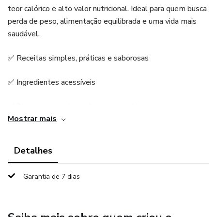
teor calórico e alto valor nutricional. Ideal para quem busca
perda de peso, alimentação equilibrada e uma vida mais
saudável.
✅ Receitas simples, práticas e saborosas
✅ Ingredientes acessíveis
✅ Dicas para manter a dieta sem sofrimento
Mostrar mais
Comece hoje mesmo sua jornada fitness com receitas que
unem saúde, sabor e praticidade!
Detalhes
Garantia de 7 dias