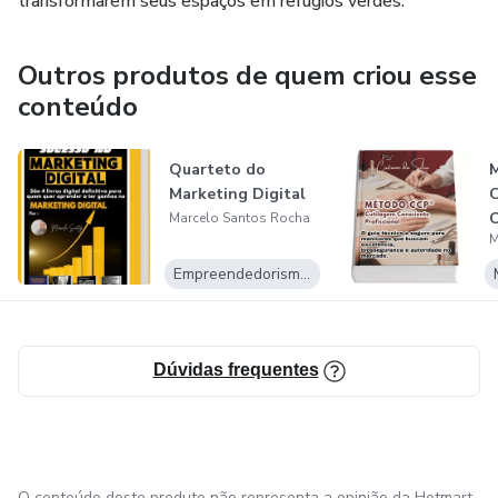
transformarem seus espaços em refúgios verdes.
Outros produtos de quem criou esse
conteúdo
Quarteto do
Marketing Digital
C
C
Marcelo Santos Rocha
M
P
Empreendedorismo Digital
Dúvidas frequentes
O conteúdo deste produto não representa a opinião da Hotmart.