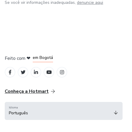
Se você vir informações inadequadas,
denuncie aqui
em Amsterdam
em Madrid
em Bogotá
Feito com
❤
em Belo Horizonte
na Cidade do México
Conheça a Hotmart
Idioma
Português