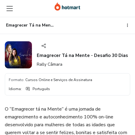
Ir
Ir
Ir
para
para
para
o
o
o
conteúdo
pagamento
rodapé
Emagrecer Tá na Mente - Desafio 30 Dias
principal
Emagrecer Tá na Mente - Desafio 30 Dias
Rally Câmara
Formato
:
Cursos Online e Serviços de Assinatura
Idioma
:
Português
O “Emagrecer tá na Mente” é uma jornada de
emagrecimento e autoconhecimento 100% on-line
desenvolvido para mulheres de todas as idades que
querem voltar a se sentir felizes, bonitas e satisfeita com