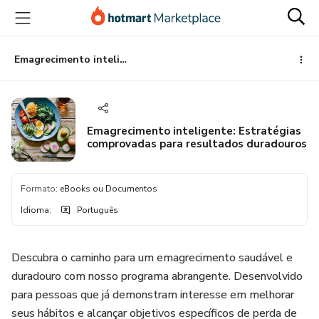
Ir
Ir
Ir
para
para
para
o
o
o
conteúdo
pagamento
rodapé
Emagrecimento inteligente: Estratégias comprovadas para resultados duradouros
principal
Emagrecimento inteligente: Estratégias
comprovadas para resultados duradouros
Formato
:
eBooks ou Documentos
Idioma
:
Português
Descubra o caminho para um emagrecimento saudável e
duradouro com nosso programa abrangente. Desenvolvido
para pessoas que já demonstram interesse em melhorar
seus hábitos e alcançar objetivos específicos de perda de