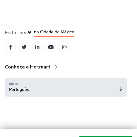
em Bogotá
em Amsterdam
em Madrid
na Cidade do México
Feito com
❤
em Belo Horizonte
Conheça a Hotmart
Idioma
Português