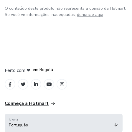
O conteúdo deste produto não representa a opinião da Hotmart.
Se você vir informações inadequadas,
denuncie aqui
em Amsterdam
em Madrid
em Bogotá
Feito com
❤
em Belo Horizonte
na Cidade do México
Conheça a Hotmart
Idioma
Português