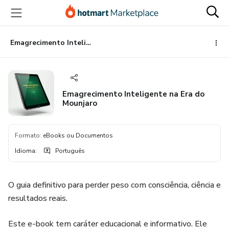
Ir
Ir
Ir
para
para
para
o
o
o
conteúdo
pagamento
rodapé
Emagrecimento Inteligente na Era do Mounjaro
principal
Emagrecimento Inteligente na Era do
Mounjaro
Formato
:
eBooks ou Documentos
Idioma
:
Português
O guia definitivo para perder peso com consciência, ciência e
resultados reais.
Este e-book tem caráter educacional e informativo. Ele