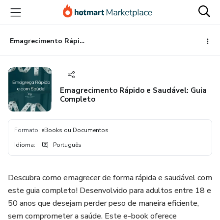
Ir
Ir
Ir
para
para
para
o
o
o
conteúdo
pagamento
rodapé
Emagrecimento Rápido e Saudável: Guia Completo
principal
Emagrecimento Rápido e Saudável: Guia
Completo
Formato
:
eBooks ou Documentos
Idioma
:
Português
Descubra como emagrecer de forma rápida e saudável com
este guia completo! Desenvolvido para adultos entre 18 e
50 anos que desejam perder peso de maneira eficiente,
sem comprometer a saúde. Este e-book oferece