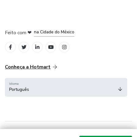
em Bogotá
em Amsterdam
em Madrid
na Cidade do México
Feito com
❤
em Belo Horizonte
Conheça a Hotmart
Idioma
Português