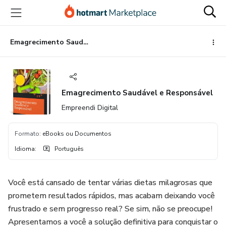
Ir
Ir
Ir
para
para
para
o
o
o
conteúdo
pagamento
rodapé
Emagrecimento Saudável e Responsável
principal
Emagrecimento Saudável e Responsável
Empreendi Digital
Formato
:
eBooks ou Documentos
Idioma
:
Português
Você está cansado de tentar várias dietas milagrosas que
prometem resultados rápidos, mas acabam deixando você
frustrado e sem progresso real? Se sim, não se preocupe!
Apresentamos a você a solução definitiva para conquistar o