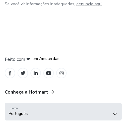
Se você vir informações inadequadas,
denuncie aqui
em Madrid
em Amsterdam
Feito com
❤
em Belo Horizonte
na Cidade do México
em Bogotá
Conheça a Hotmart
Idioma
Português