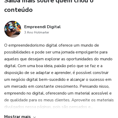
Saiba mais sobre quem criou o
Benefícios adicionais do nosso ebook
conteúdo
Se você está realmente comprometido em alcançar um
Empreendi Digital
emagrecimento saudável e duradouro, nosso ebook é o
3 Ano Hotmarter
recurso perfeito para ajudá-lo nessa jornada.
O empreendedorismo digital oferece um mundo de
possibilidades e pode ser uma jornada empolgante para
aqueles que desejam explorar as oportunidades do mundo
digital. Com uma boa ideia, paixão pelo que se faz e a
disposição de se adaptar e aprender, é possível construir
um negócio digital bem-sucedido e alcançar o sucesso em
um mercado em constante crescimento. Pensando nisso,
empreendo no digital, oferecendo um material acessível e
de qualidade para os meus clientes. Aproveite os materiais
divulgados nessa páginas, pois são pensados e...
Mostrar mais