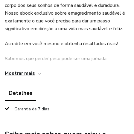
corpo dos seus sonhos de forma saudável e duradoura.
Nosso ebook exclusivo sobre emagrecimento saudável é
exatamente o que você precisa para dar um passo
significativo em direção a uma vida mais saudável e feliz.
Acredite em você mesmo e obtenha resultados reais!
Sabemos que perder peso pode ser uma jornada
desafiadora, mas com o conhecimento certo e as
Mostrar mais
estratégias adequadas, você pode alcançar o sucesso que
sempre desejou.
Detalhes
Um guia abrangente para a mudança de hábitos
alimentares
Garantia de 7 dias
Nosso ebook é um guia abrangente que aborda todas as
áreas essenciais para um emagrecimento saudável.