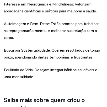
Interesse em Neurociência e Mindfulness: Valorizam
sólida para mudanças consistentes. Você não só perde
abordagens científicas e práticas para melhorar a saúde.
peso, mas também muda sua relação com a comida,
emoções e autocuidado, integrando hábitos saudáveis de
Autoimagem e Bem-Estar: Estão prontas para trabalhar
forma natural.
na reprogramação mental e melhorar sua relação com o
Além de insights valiosos, o ebook oferece exercícios
corpo.
práticos para aplicar o que aprendeu. Estes exercícios
guiam passo a passo uma verdadeira transformação
Busca por Sustentabilidade: Querem resultados de longo
mental e física, libertando você das frustrações de dietas
prazo, abandonando dietas temporárias e frustrantes.
passageiras.
Equilíbrio de Vida: Desejam integrar hábitos saudáveis e
Emagrecimento Sustentável não é apenas sobre mudar o
uma mentalidade
que você come, mas sobre mudar como pensa, age e
enxerga o mundo. Esse é o segredo para uma vida
saudável, equilibrada e satisfatória — uma transformação
de dentro para fora.
Saiba mais sobre quem criou o