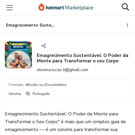
Ir
Ir
Ir
para
para
para
o
o
o
conteúdo
pagamento
rodapé
Emagrecimento Sustentável: O Poder da Mente para Transformar o seu Corpo
principal
Emagrecimento Sustentável: O Poder da
Mente para Transformar o seu Corpo
oliveira.lucas.ti@gmail.com
Formato
:
eBooks ou Documentos
Idioma
:
Português
Emagrecimento Sustentável: O Poder da Mente para
Transformar o Seu Corpo" é mais que um simples guia de
emagrecimento — é um convite para transformar sua