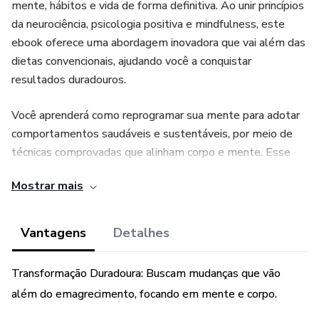
mente, hábitos e vida de forma definitiva. Ao unir princípios
da neurociência, psicologia positiva e mindfulness, este
ebook oferece uma abordagem inovadora que vai além das
dietas convencionais, ajudando você a conquistar
resultados duradouros.
Você aprenderá como reprogramar sua mente para adotar
comportamentos saudáveis e sustentáveis, por meio de
técnicas comprovadas que alinham corpo e mente. Esse
alinhamento é a chave para mudar a forma como você se
Mostrar mais
vê e como age em relação à sua saúde. Ao focar na
autoimagem, você será capaz de identificar e transformar
crenças que sabotam seu progresso, criando uma versão
Vantagens
Detalhes
mais confiante e pronta para atingir seus objetivos.
Transformação Duradoura: Buscam mudanças que vão
No livro, você vai descobrir como usar os Níveis
além do emagrecimento, focando em mente e corpo.
Neurológicos para trabalhar cada aspecto do seu
comportamento, crenças e valores, criando uma base