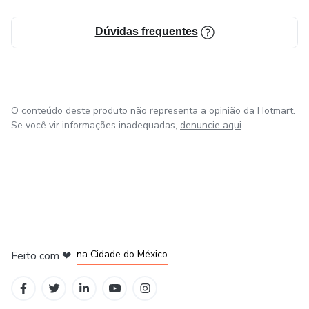
Dúvidas frequentes
O conteúdo deste produto não representa a opinião da Hotmart.
Se você vir informações inadequadas,
denuncie aqui
em Bogotá
em Amsterdam
em Madrid
na Cidade do México
Feito com
❤
em Belo Horizonte