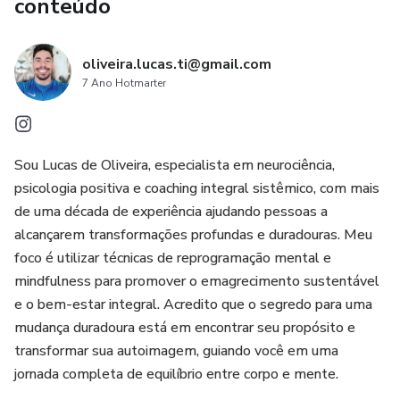
conteúdo
Se você está pronta para essa jornada, este ebook é o
ponto de partida para uma nova realidade, onde o
emagrecimento é natural e a felicidade, consequência de
oliveira.lucas.ti@gmail.com
escolhas conscientes e alinhadas com quem você
7 Ano Hotmarter
realmente é.
Sou Lucas de Oliveira, especialista em neurociência,
psicologia positiva e coaching integral sistêmico, com mais
de uma década de experiência ajudando pessoas a
alcançarem transformações profundas e duradouras. Meu
foco é utilizar técnicas de reprogramação mental e
mindfulness para promover o emagrecimento sustentável
e o bem-estar integral. Acredito que o segredo para uma
mudança duradoura está em encontrar seu propósito e
transformar sua autoimagem, guiando você em uma
jornada completa de equilíbrio entre corpo e mente.