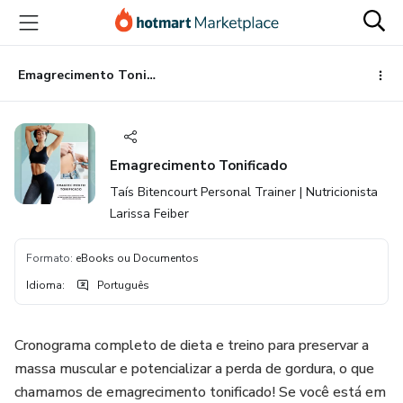
Ir
Ir
Ir
para
para
para
o
o
o
conteúdo
pagamento
rodapé
Emagrecimento Tonificado
principal
Emagrecimento Tonificado
Taís Bitencourt Personal Trainer | Nutricionista
Larissa Feiber
Formato
:
eBooks ou Documentos
Idioma
:
Português
Cronograma completo de dieta e treino para preservar a
massa muscular e potencializar a perda de gordura, o que
chamamos de emagrecimento tonificado! Se você está em