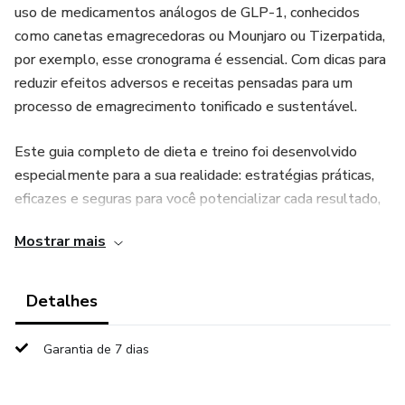
uso de medicamentos análogos de GLP-1, conhecidos
como canetas emagrecedoras ou Mounjaro ou Tizerpatida,
por exemplo, esse cronograma é essencial. Com dicas para
reduzir efeitos adversos e receitas pensadas para um
processo de emagrecimento tonificado e sustentável.
Este guia completo de dieta e treino foi desenvolvido
especialmente para a sua realidade: estratégias práticas,
eficazes e seguras para você potencializar cada resultado,
perder gordura de verdade e o mais importante: manter o
Mostrar mais
corpo conquistado a longo prazo.
O caminho completo para chegar na sua melhor forma, do
Detalhes
jeito certo, na fase certa da sua vida.
Garantia de 7 dias