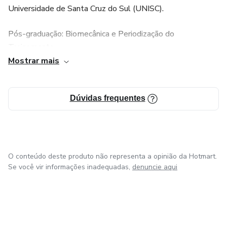
Universidade de Santa Cruz do Sul (UNISC).
Pós-graduação: Biomecânica e Periodização do
Treinamento.
Mostrar mais
15 anos de experiência na área de treinamento feminino,
emagrecimento e hipertrofia.
Dúvidas frequentes
Experiência Específica: Acompanhamento e prescrição de
treinos para pacientes em tratamento para
emagrecimento com análogos de GLP-1, incluindo
Mounjaro®, Ozempic® e Wegovy®.
O conteúdo deste produto não representa a opinião da Hotmart.
Se você vir informações inadequadas,
denuncie aqui
‾
Nutricionista Larissa Feiber:
CRN: 104025