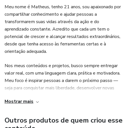
Meu nome é Matheus, tenho 21 anos, sou apaixonado por
compartilhar conhecimento e ajudar pessoas a
transformarem suas vidas através da ação e do
aprendizado constante. Acredito que cada um tem o
potencial de crescer e alcançar resultados extraordinários,
desde que tenha acesso às ferramentas certas e à
orientação adequada.
Nos meus conteúdos e projetos, busco sempre entregar
valor real, com uma linguagem clara, prática e motivadora.
Meu foco é inspirar pessoas a darem o próximo passo —
seja para conquistar mais liberdade, desenvolver novas
habilidades ou alcançar seus objetivos pessoais e
Mostrar mais
profissionais. Se você busca evolução, crescimento e
transformação, aqui é o lugar certo para começar.
Outros produtos de quem criou esse