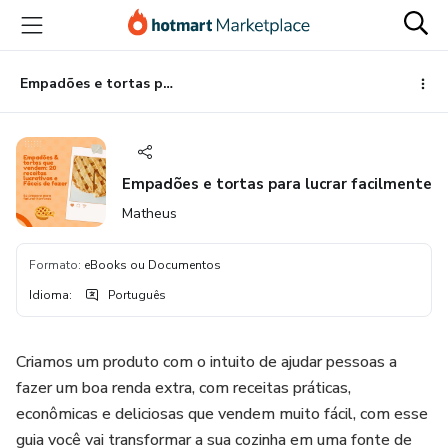
Ir
Ir
Ir
para
para
para
o
o
o
conteúdo
pagamento
rodapé
Empadões e tortas para lucrar facilmente
principal
Empadões e tortas para lucrar facilmente
Matheus
Formato
:
eBooks ou Documentos
Idioma
:
Português
Criamos um produto com o intuito de ajudar pessoas a
fazer um boa renda extra, com receitas práticas,
econômicas e deliciosas que vendem muito fácil, com esse
guia você vai transformar a sua cozinha em uma fonte de