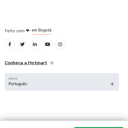
em Amsterdam
em Madrid
em Bogotá
Feito com
❤
em Belo Horizonte
na Cidade do México
Conheça a Hotmart
Idioma
Português