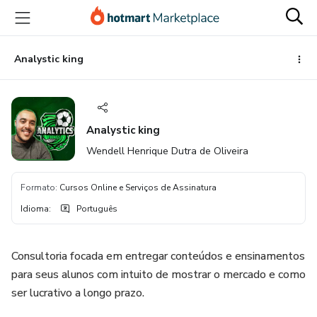
Ir
Ir
Ir
para
para
para
o
o
o
conteúdo
pagamento
rodapé
Analystic king
principal
Analystic king
Wendell Henrique Dutra de Oliveira
Formato
:
Cursos Online e Serviços de Assinatura
Idioma
:
Português
Consultoria focada em entregar conteúdos e ensinamentos
para seus alunos com intuito de mostrar o mercado e como
ser lucrativo a longo prazo.