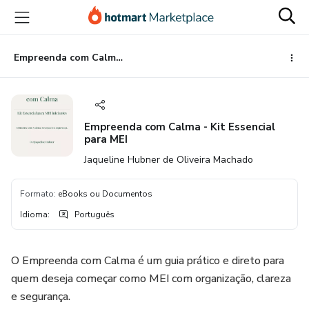
Ir
Ir
Ir
para
para
para
o
o
o
conteúdo
pagamento
rodapé
Empreenda com Calma - Kit Essencial para MEI
principal
Empreenda com Calma - Kit Essencial
para MEI
Jaqueline Hubner de Oliveira Machado
Formato
:
eBooks ou Documentos
Idioma
:
Português
O Empreenda com Calma é um guia prático e direto para
quem deseja começar como MEI com organização, clareza
e segurança.