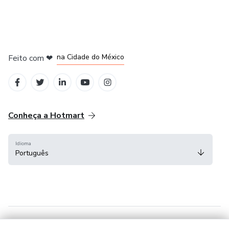
em Bogotá
em Amsterdam
em Madrid
na Cidade do México
Feito com
❤
em Belo Horizonte
Conheça a Hotmart
Idioma
Português