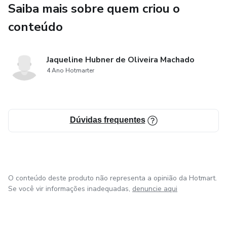
Saiba mais sobre quem criou o
✔ Planner mensal para organização do negócio
conteúdo
✔ Controle de vendas
✔ Guia de precificação descomplicada
Jaqueline Hubner de Oliveira Machado
4 Ano Hotmarter
Tudo foi pensado para te ajudar a empreender com calma,
sem pressa, mas com estratégia.
Dúvidas frequentes
Se você quer sair da dúvida, da desorganização e começar
com segurança, este material é para você.
O conteúdo deste produto não representa a opinião da Hotmart.
Se você vir informações inadequadas,
denuncie aqui