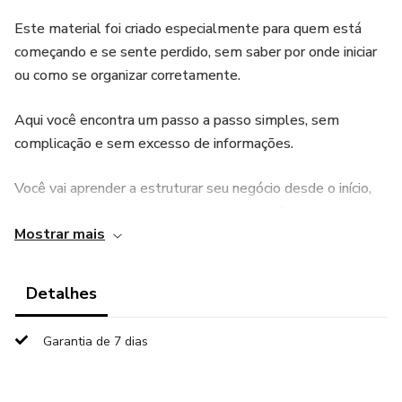
Este material foi criado especialmente para quem está
começando e se sente perdido, sem saber por onde iniciar
ou como se organizar corretamente.
Aqui você encontra um passo a passo simples, sem
complicação e sem excesso de informações.
Você vai aprender a estruturar seu negócio desde o início,
evitar erros comuns e organizar sua rotina financeira de
Mostrar mais
forma prática.
O que você vai encontrar neste material:
Detalhes
✔ Checklist completo para abertura e organização do MEI
Garantia de 7 dias
✔ Explicação simples de cada etapa