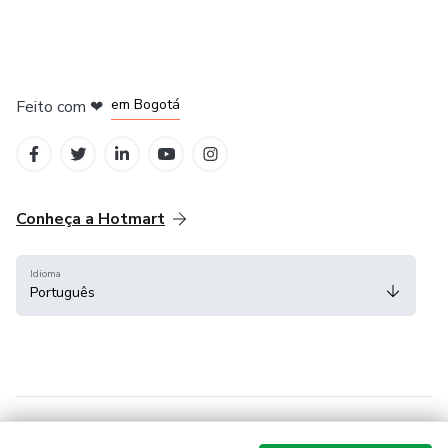
em Amsterdam
em Madrid
em Bogotá
Feito com
❤
em Belo Horizonte
na Cidade do México
Conheça a Hotmart
Idioma
Português