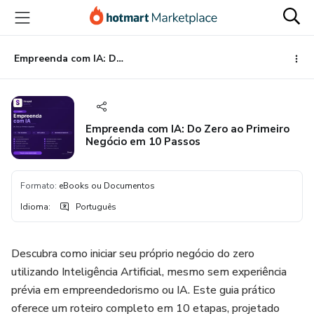
Ir
Ir
Ir
para
para
para
o
o
o
conteúdo
pagamento
rodapé
Empreenda com IA: Do Zero ao Primeiro Negócio em 10 Passos
principal
Empreenda com IA: Do Zero ao Primeiro
Negócio em 10 Passos
Formato
:
eBooks ou Documentos
Idioma
:
Português
Descubra como iniciar seu próprio negócio do zero
utilizando Inteligência Artificial, mesmo sem experiência
prévia em empreendedorismo ou IA. Este guia prático
oferece um roteiro completo em 10 etapas, projetado