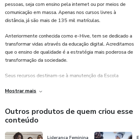
pessoas, seja com ensino pela internet ou por meios de
comunicação em massa. Apenas nos cursos livres à
distância, já são mais de 135 mil matrículas.
Anteriormente conhecida como e-Hive, tem se dedicado a
transformar vidas através da educação digital. Acreditamos
que o ensino de qualidade é a estratégia mais poderosa de
transformação da sociedade.
Seus recursos destinam-se à manutenção da Escola
Aberta do Terceiro Setor (EATS) — instituição de cursos
Mostrar mais
gratuitos voltados para o Terceiro Setor —, e parte da sua
renda é revertida também para as ações humanitárias e
educacionais da Legião da Boa Vontade (LBV).
Outros produtos de quem criou esse
conteúdo
Liderança Feminina