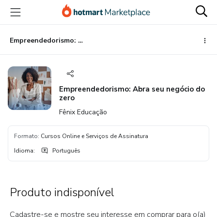
Ir
Ir
Ir
para
para
para
o
o
o
conteúdo
pagamento
rodapé
Empreendedorismo: Abra seu negócio do zero
principal
Empreendedorismo: Abra seu negócio do
zero
Fênix Educação
Formato
:
Cursos Online e Serviços de Assinatura
Idioma
:
Português
Produto indisponível
Cadastre-se e mostre seu interesse em comprar para o(a)