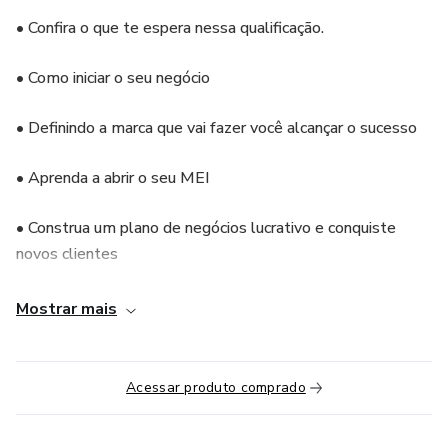
• Confira o que te espera nessa qualificação.
• Como iniciar o seu negócio
• Definindo a marca que vai fazer você alcançar o sucesso
• Aprenda a abrir o seu MEI
• Construa um plano de negócios lucrativo e conquiste
novos clientes
• Aprenda a identificar o que os seus clientes buscam para
Mostrar mais
lucrar mais
• Como manter sua empresa financeiramente saudável
Acessar produto comprado
• Como negociar para ter mais lucro no seu negócio