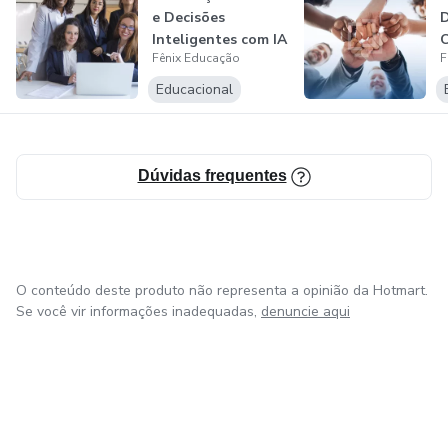
e Decisões
D
Inteligentes com IA
C
Fênix Educação
F
D
Educacional
Dúvidas frequentes
O conteúdo deste produto não representa a opinião da Hotmart.
Se você vir informações inadequadas,
denuncie aqui