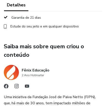
Detalhes
• Como fazer os clientes desejarem comprar de você
Garantia de 21 dias
• Aprenda a colocar o preço certo e alcance uma boa
rentabilidade
Estude do seu jeito e em qualquer dispositivo
• Aprenda com empreendedores de sucesso
Saiba mais sobre quem criou o
conteúdo
Fênix Educação
2 Ano Hotmarter
Uma iniciativa da Fundação José de Paiva Netto (FJPN),
que, há mais de 30 anos, tem impactado milhões de