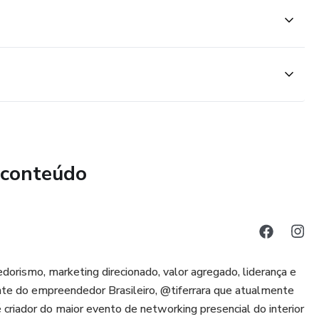
.br/entretenimento/noticia/04/2023/brasil-mercado-do-luxo-
ios
lubes-da-beleza-ti-ferrara/
 conteúdo
dorismo, marketing direcionado, valor agregado, liderança e
nte do empreendedor Brasileiro, @tiferrara que atualmente
criador do maior evento de networking presencial do interior