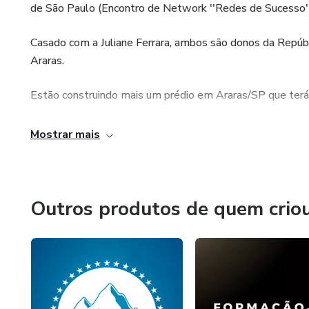
de Sāo Paulo (Encontro de Network ''Redes de Sucesso''
Casado com a Juliane Ferrara, ambos sāo donos da Repúbl
Araras.
Estāo construindo mais um prédio em Araras/SP que terá 
Juntos querem entender as maiores dificuldades e dores do
Mostrar mais
tanto as ruins quanto as boas - formularem didáticas obje
Outros produtos de quem crio