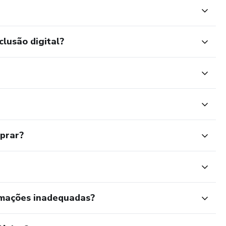
clusão digital?
mprar?
rmações inadequadas?