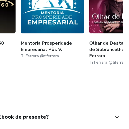
60
Mentoria Prosperidade
Olhar de Destaqu
Empresarial Pôs V.
de Sobrancelhas p
Ferrara
Ti Ferrara @tiferrara
Ti Ferrara @tiferrara
Ebook de presente?