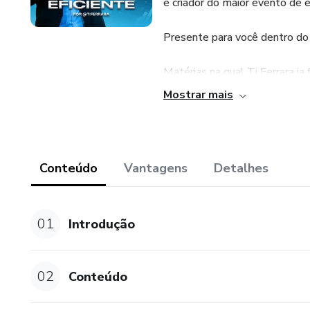
e criador do maior evento de 
Presente para você dentro do 
Matérias na qual Ti Ferrara ja 
Mostrar mais
R7:
https://noticias.r7.com/cidad
empresarios-18042023
Conteúdo
Vantagens
Detalhes
Jornal de Brasília:
01
Introdução
https://jornaldebrasilia.com.b
mercado-de-luxo-chama-aten
02
Conteúdo
Folha Vitória (R7)