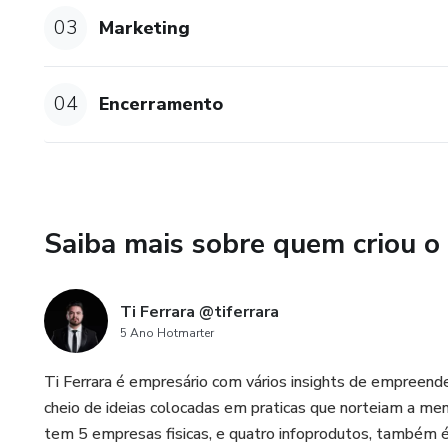
https://www.folhavitoria.com
03
Marketing
volta-para-mira-de-empresar
Tendo em Vista
04
Encerramento
https://tendoemvista.com.br/c
Saiba mais sobre quem criou o
Ti Ferrara @tiferrara
5 Ano Hotmarter
Ti Ferrara é empresário com vários insights de empreende
cheio de ideias colocadas em praticas que norteiam a me
tem 5 empresas fisicas, e quatro infoprodutos, também é 