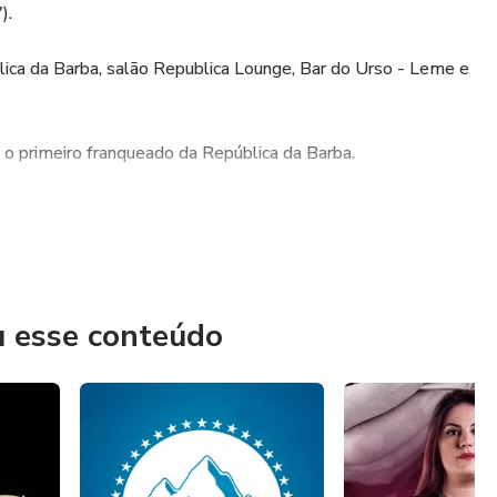
).
ica da Barba, salāo Republica Lounge, Bar do Urso - Leme e
o primeiro franqueado da República da Barba.
s empresários para, a partir de suas próprias experiências -
tivas e explicativas para ajudar todos aqueles que precisam.
u esse conteúdo