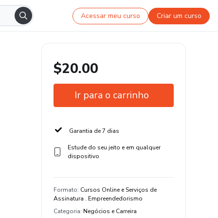
Acessar meu curso
Criar um curso
$20.00
Ir para o carrinho
Garantia de 7 dias
Estude do seu jeito e em qualquer
dispositivo
Formato
:
Cursos Online e Serviços de
Assinatura . Empreendedorismo
Categoria
:
Negócios e Carreira