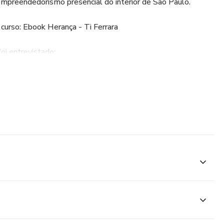
empreendedorismo presencial do interior de São Paulo.
curso: Ebook Herança - Ti Ferrara
foi entrevistado:
es/folha-vitoria/brasil-mercado-do-luxo-volta-para-mira-de-
r/blogs-e-colunas/analice-nicolau/exclusividade-e-qualidade-
cao-de-empreendedores-no-brasil/