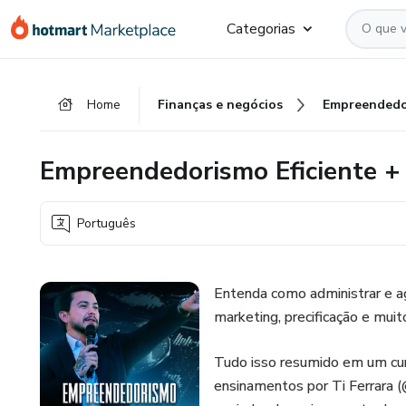
Ir
Ir
Ir
Categorias
para
para
para
o
o
o
conteúdo
pagamento
rodapé
Home
Finanças e negócios
Empreendedo
principal
Empreendedorismo Eficiente +
Português
Entenda como administrar e a
marketing, precificação e muit
Tudo isso resumido em um cur
ensinamentos por Ti Ferrara (@