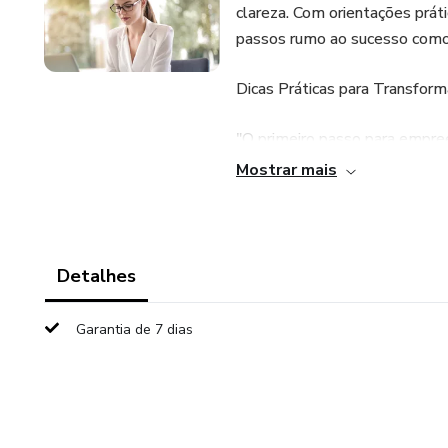
clareza. Com orientações prátic
passos rumo ao sucesso com
Dicas Práticas para Transfor
"O primeiro passo para empre
Mostrar mais
"Não espere a oportunidade p
Detalhes
Garantia de 7 dias