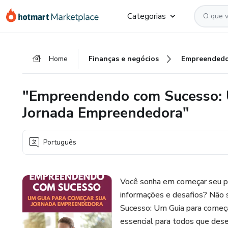
Ir
Ir
Ir
Categorias
para
para
para
o
o
o
conteúdo
pagamento
rodapé
Home
Finanças e negócios
Empreendedo
principal
"Empreendendo com Sucesso: 
Jornada Empreendedora"
Português
Você sonha em começar seu pr
informações e desafios? Nã
Sucesso: Um Guia para começa
essencial para todos que de