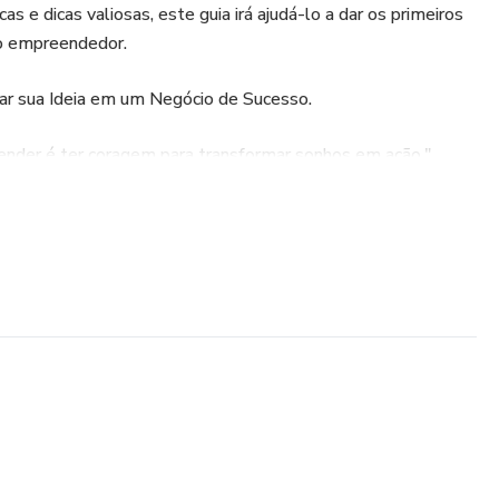
as e dicas valiosas, este guia irá ajudá-lo a dar os primeiros
o empreendedor.
mar sua Ideia em um Negócio de Sucesso.
ender é ter coragem para transformar sonhos em ação."
erfeita, crie-a. Comece a empreender hoje mesmo!"