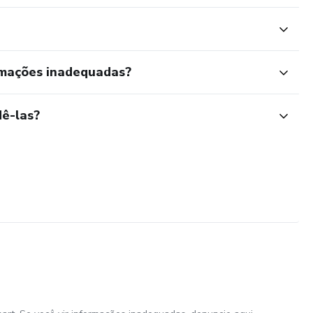
rmações inadequadas?
ê-las?