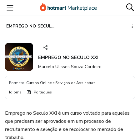
Ir
Ir
Ir
para
para
para
o
o
o
conteúdo
pagamento
rodapé
EMPREGO NO SECULO XXI
principal
EMPREGO NO SECULO XXI
Marcelo Ulisses Souza Cordeiro
Formato
:
Cursos Online e Serviços de Assinatura
Idioma
:
Português
Emprego no Seculo XXI é um curso voltado para aqueles
que precisam ser aprovados em um processo de
recrutamento e seleção e se recolocar no mercado de
trabalho.