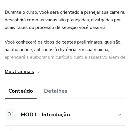
Durante o curso, você será orientado a planejar sua carreira,
descobrirá como as vagas são planejadas, divulgadas por
quais fases do processo de seleção você passará.
Você conhecerá os tipos de testes preliminares, que são,
na atualidade, aplicados à distência em sua maioria,
aprenderá a elaborar um currículo claro e assertivo além de
fazer o dowload de dois modelos: um conservador e outro
Mostrar mais
arrojado.
Durante o modulo "Por Dentro da Seleção" você conhecerá
Conteúdo
Detalhes
as caracteristicas que os profissionais de RH buscam nos
candidatos e aprenderá como se compoftar durante a
entrevista, levando para casa um conjunto de medidas que
01
MOD I - Introdução
chamamos de "Atitudes Empoderadoras".