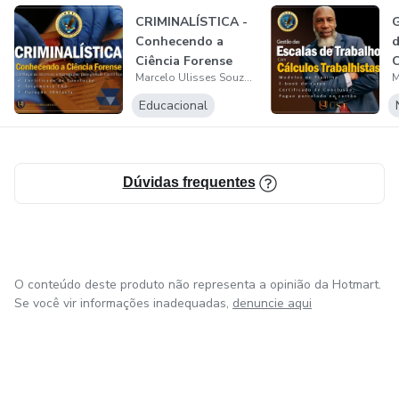
CRIMINALÍSTICA -
G
Conhecendo a
d
Ciência Forense
C
Marcelo Ulisses Souza Cordeiro
T
Educacional
Dúvidas frequentes
O conteúdo deste produto não representa a opinião da Hotmart.
Se você vir informações inadequadas,
denuncie aqui