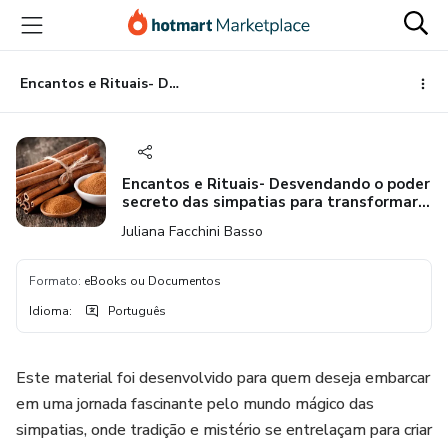
Ir
Ir
Ir
para
para
para
o
o
o
conteúdo
pagamento
rodapé
Encantos e Rituais- Desvendando o poder secreto das simpatias para transformar a sua vida
principal
Encantos e Rituais- Desvendando o poder
secreto das simpatias para transformar a
sua vida
Juliana Facchini Basso
Formato
:
eBooks ou Documentos
Idioma
:
Português
Este material foi desenvolvido para quem deseja embarcar
em uma jornada fascinante pelo mundo mágico das
simpatias, onde tradição e mistério se entrelaçam para criar