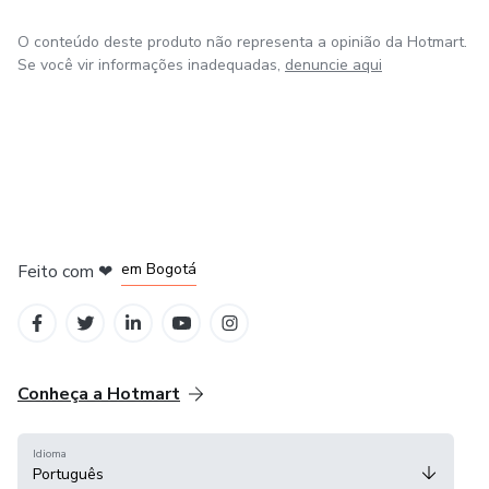
O conteúdo deste produto não representa a opinião da Hotmart.
Se você vir informações inadequadas,
denuncie aqui
em Amsterdam
em Madrid
em Bogotá
Feito com
❤
em Belo Horizonte
na Cidade do México
Conheça a Hotmart
Idioma
Português