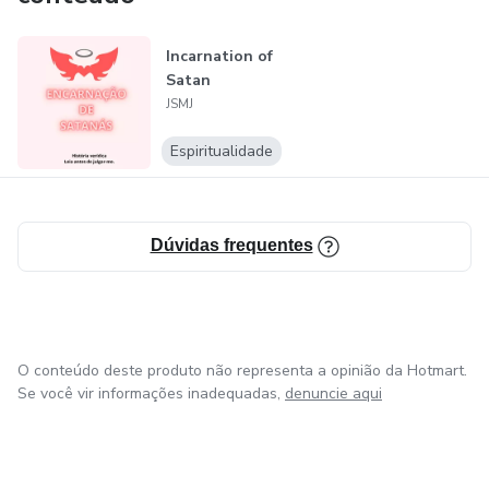
Faça o crescer, o mundo precisa saber que estou aqui.
Incarnation of
Satan
Em breve pretendo lançar em outras línguas.
JSMJ
Espiritualidade
Dúvidas frequentes
O conteúdo deste produto não representa a opinião da Hotmart.
Se você vir informações inadequadas,
denuncie aqui