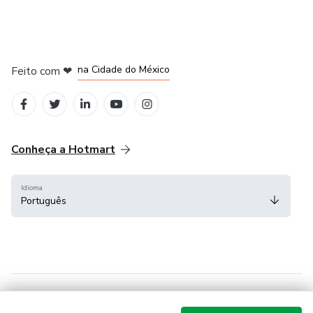
em Bogotá
em Amsterdam
em Madrid
na Cidade do México
Feito com
❤
em Belo Horizonte
Conheça a Hotmart
Idioma
Português