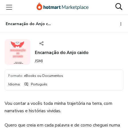
Ir
Ir
Ir
para
para
para
o
o
o
conteúdo
pagamento
rodapé
Encarnação do Anjo caido
principal
Encarnação do Anjo caido
JSMJ
Formato
:
eBooks ou Documentos
Idioma
:
Português
Vou contar a vocês toda minha trajetória na terra, com
narrativas e histórias vividas.
Quero que creia em cada palavra e de como cheguei numa