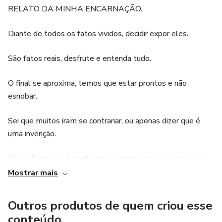
RELATO DA MINHA ENCARNAÇÃO.
Diante de todos os fatos vividos, decidir expor eles.
São fatos reais, desfrute e entenda tudo.
O final se aproxima, temos que estar prontos e não
esnobar.
Sei que muitos iram se contrariar, ou apenas dizer que é
uma invenção.
Se você crer, sairá diante desse conteúdo, que pode soar.
Mostrar mais
Creia nos fatos, creia em mim.
Outros produtos de quem criou esse
O poder, preciso de vocês, preciso que acreditem em tudo
conteúdo
que relatei nesse ebook.