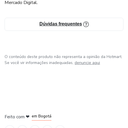
Mercado Digital.
Dúvidas frequentes
O conteúdo deste produto não representa a opinião da Hotmart.
Se você vir informações inadequadas,
denuncie aqui
em Amsterdam
em Madrid
em Bogotá
Feito com
❤
em Belo Horizonte
na Cidade do México