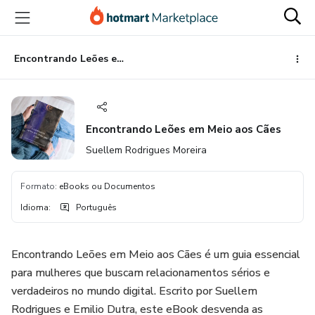
Ir
Ir
Ir
para
para
para
o
o
o
conteúdo
pagamento
rodapé
Encontrando Leões em Meio aos Cães
principal
Encontrando Leões em Meio aos Cães
Suellem Rodrigues Moreira
Formato
:
eBooks ou Documentos
Idioma
:
Português
Encontrando Leões em Meio aos Cães é um guia essencial
para mulheres que buscam relacionamentos sérios e
verdadeiros no mundo digital. Escrito por Suellem
Rodrigues e Emilio Dutra, este eBook desvenda as