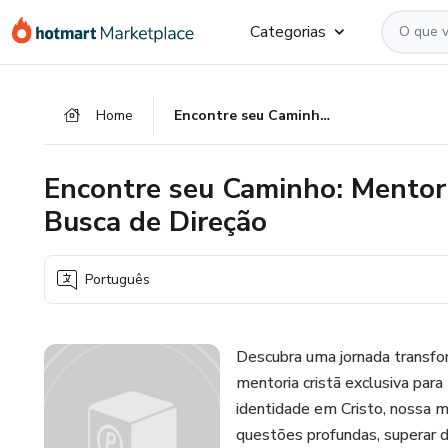
Ir
Ir
Ir
Categorias
para
para
para
o
o
o
conteúdo
pagamento
rodapé
Home
Encontre seu Caminho: Mentoria Cristã para Mulheres em Busca de Direção
principal
Encontre seu Caminho: Mentor
Busca de Direção
Português
Descubra uma jornada transfo
mentoria cristã exclusiva para
identidade em Cristo, nossa m
questões profundas, superar 