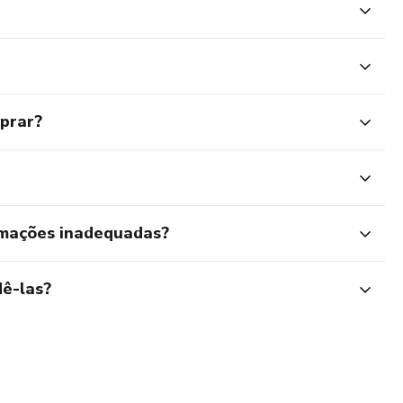
mprar?
rmações inadequadas?
ê-las?