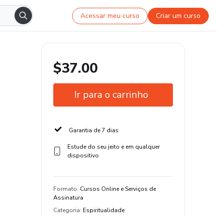
Acessar meu curso
Criar um curso
$37.00
Ir para o carrinho
Garantia de 7 dias
Estude do seu jeito e em qualquer
dispositivo
Formato
:
Cursos Online e Serviços de
Assinatura
Categoria
:
Espiritualidade