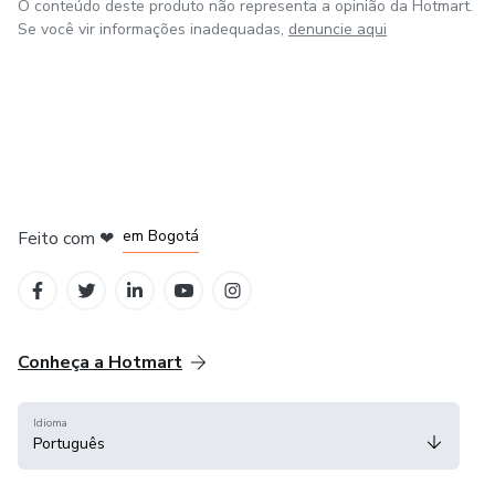
O conteúdo deste produto não representa a opinião da Hotmart.
Se você vir informações inadequadas,
denuncie aqui
em Amsterdam
em Madrid
em Bogotá
Feito com
❤
em Belo Horizonte
na Cidade do México
Conheça a Hotmart
Idioma
Português