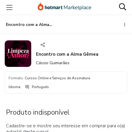
Ir
Ir
Ir
para
para
para
o
o
o
conteúdo
pagamento
rodapé
Encontro com a Alma Gêmea
principal
Encontro com a Alma Gêmea
Cássio Guimarães
Formato
:
Cursos Online e Serviços de Assinatura
Idioma
:
Português
Produto indisponível
Cadastre-se e mostre seu interesse em comprar para o(a)
autor(a) deste curso!