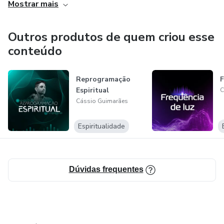
Mostrar mais
Outros produtos de quem criou esse
conteúdo
Reprogramação
F
Espiritual
C
Cássio Guimarães
Espiritualidade
Dúvidas frequentes